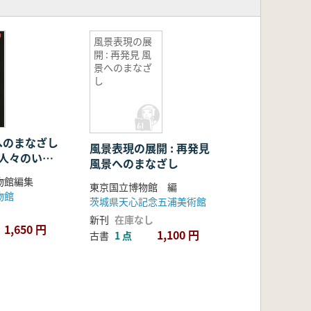
風景表現の展
開 : 再発見 風
景へのまなざ
し
へのまなざし
風景表現の展開 : 再発見
る人々のいと
風景へのまなざし
展
物館編集
東京国立博物館 編
物館
茨城県天心記念五浦美術館
新刊
在庫なし
1,650 円
1,100 円
古書
1 点