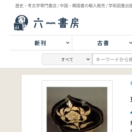
歴史・考古学専門書店 / 中国・韓国書の輸入販売 / 学術図書出
新刊
古書