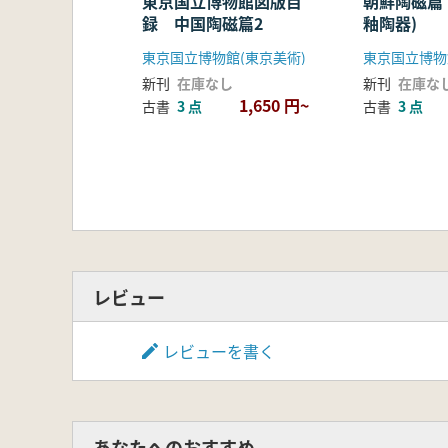
東京国立博物館図版目
朝鮮陶磁篇
録 中国陶磁篇2
釉陶器)
東京国立博物館(東京美術)
新刊
在庫なし
新刊
在庫な
1,650 円~
古書
3 点
古書
3 点
レビュー
レビューを書く
あなたへのおすすめ