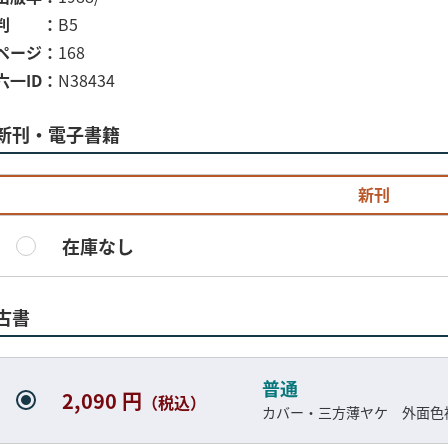
判
B5
ページ
168
六一ID
N38434
新刊・電子書籍
新刊
在庫なし
古書
普通
2,090 円
（税込）
カバー・三方薄ヤケ 外面色