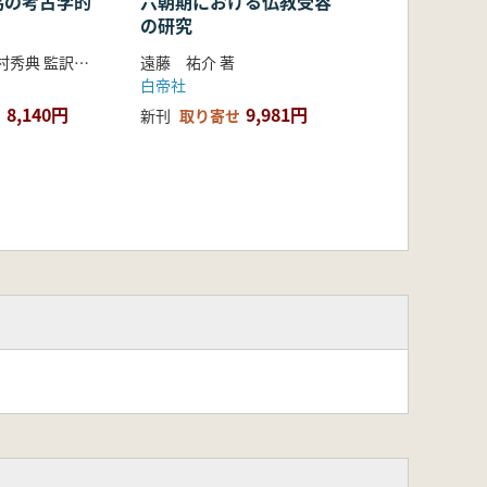
馬の考古学的
六朝期における仏教受容
の研究
趙海洲 著 岡村秀典 監訳 石谷慎 菊地大樹 訳
遠藤 祐介 著
白帝社
8,140円
9,981円
新刊
取り寄せ