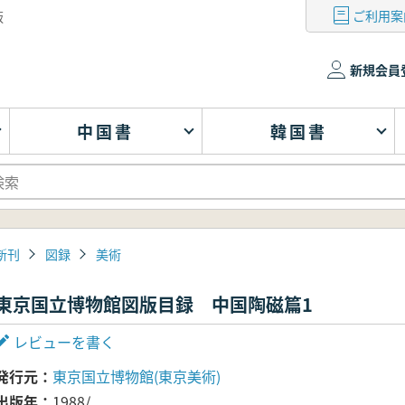
ご利用案
版
新規会員
中国書
韓国書
新刊
図録
美術
東京国立博物館図版目録 中国陶磁篇1
レビューを書く
発行元
東京国立博物館(東京美術)
出版年
1988/