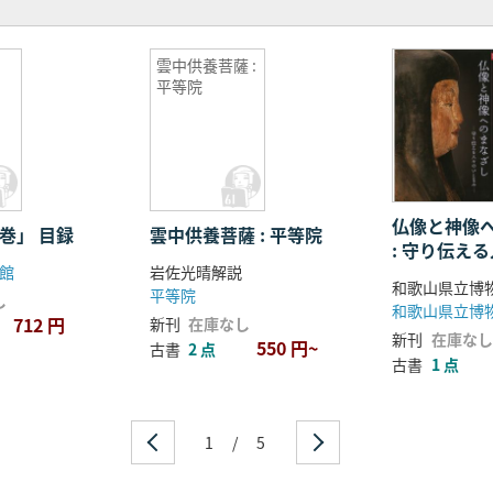
雲中供養菩薩 :
平等院
仏像と神像
巻」 目録
雲中供養菩薩 : 平等院
: 守り伝え
館
岩佐光晴解説
なみ : 特別
和歌山県立博
平等院
し
和歌山県立博
712 円
新刊
在庫なし
新刊
在庫なし
550 円~
古書
2 点
古書
1 点
1
/
5