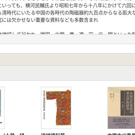
といっても、横河民輔氏より昭和七年から十八年にかけて六回
ら清時代にいたる中国の各時代の陶磁器約九百点からなる厖大
究には欠かせない重要な資料なども多数含まれ
は継続して行われ、戦国・六朝・唐・遼・宋・元・明といった
をはかってきている。戦後における中国陶磁の収集で記念すべ
り寄贈をうけた広田ヨレクションであろう。数々の傑作を含む
よって、当館の中国陶磁器のコレクションは質量ともにいっそ
なっている。