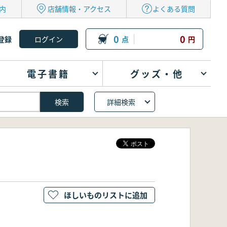
内
店舗情報・アクセス
よくある質問
0
0
登録
点
円
電子書籍
グッズ・他
詳細検索
ほしいものリストに追加