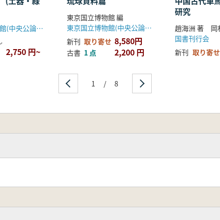
 (土器・緑
琉球資料篇
中国古代車
研究
東京国立博物館 編
東京国立博物館(中央公論美術出版)
東京国立博物館(中央公論美術出版)
国書刊行会
8,580円
し
新刊
取り寄せ
2,750 円~
2,200 円
新刊
取り寄せ
古書
1 点
1
/
8