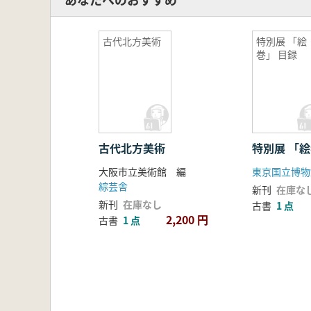
古代北方美術
特別展 「絵
巻」 目録
古代北方美術
特別展 「絵
大阪市立美術館 編
東京国立博物
綜芸舎
新刊
在庫な
新刊
在庫なし
古書
1 点
2,200 円
古書
1 点