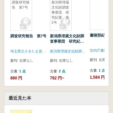
調査研究報
新潟県埋蔵
告 第7号
文化財調査
事業団 研
究紀要 第
2号
書陵部紀要 
調査研究報告 第7号
新潟県埋蔵文化財調
査事業団 研究紀
要 第2号
宮内庁書陵部
埼玉県立さきたま資料館
新潟県埋蔵文化財調査事業団
新刊
在庫なし
新刊
在庫なし
新刊
在庫なし
古書
1 点
古書
1 点
古書
2 点
1,584 円
880 円
792 円~
最近見た本