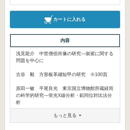
カートに入れる
内容
浅見龍介 中世僧侶肖像の研究―袈裟に関する
問題を中心に
古谷 毅 方形板革綴短甲の研究 ※100頁
原田一敏 平尾良光 東京国立博物館所蔵経筒
の科学的研究―蛍光X線分析・鉛同位対比法分
析
もっと見る