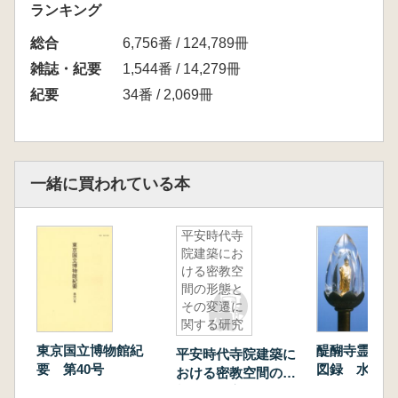
ランキング
総合
6,756番 / 124,789冊
雑誌・紀要
1,544番 / 14,279冊
紀要
34番 / 2,069冊
一緒に買われている本
平安時代寺
院建築にお
ける密教空
間の形態と
その変遷に
関する研究
東京国立博物館紀
醍醐寺霊宝館
平安時代寺院建築に
要 第40号
図録 水晶宝
おける密教空間の形
木造阿弥陀如来
態とその変遷に関す