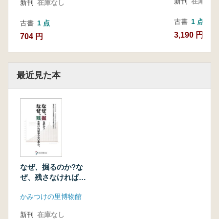
新刊
在庫なし
新刊
在庫なし
古書
1 点
古書
1 点
3,190 円
704 円
最近見た本
なぜ、掘るのか?な
ぜ、残さなければな
らないのか。群馬に
かみつけの里博物館
おける埋蔵文化財保
護のあゆみ
新刊
在庫なし