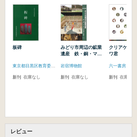
板碑
みどり市周辺の鉱業
クリアケース
遺産 鉄・銅・マン
ワ君
ガンの生産と技術
東京都目黒区教育委員会
岩宿博物館
六一書房
新刊
在庫なし
新刊
在庫なし
新刊
在庫なし
レビュー