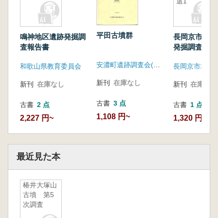
選1
平田古墳群
鳴神地区遺跡発掘調
長岡京市埋蔵
査報告書
発掘調査資料
安濃町遺跡調査会(南山大学人類学博物館)
和歌山県教育委員会
新刊
在庫なし
新刊
在庫なし
新刊
在庫なし
古書
3 点
古書
2 点
古書
1 点
1,108 円~
2,227 円~
1,320 円
最近見た本
椿井大塚山
古墳 第5
次調査