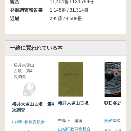
総合
11,404番 / 124,789冊
発掘調査報告書
1,148番 / 31,314冊
近畿
295番 / 4,508冊
一緒に買われている本
椿井大塚山
古墳 第4
次調査
椿井大塚山古墳
朝日谷2号墳
椿井大塚山古墳 第4
次調査
中島正 編著
山城町教育委員会
山城町教育委員会