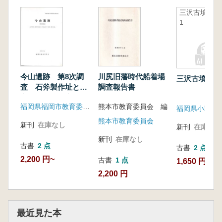
三沢古墳群
1
今山遺跡 第8次調
川尻旧藩時代船着場
三沢古墳群1
査 石斧製作址と縄
調査報告書
文前期から平安時代
福岡県福岡市教育委員会
熊本市教育委員会 編
までの遺構・遺物の
調査
熊本市教育委員会
新刊
在庫なし
新刊
在庫なし
新刊
在庫なし
古書
2 点
古書
2 点
2,200 円~
古書
1 点
1,650 円~
2,200 円
最近見た本