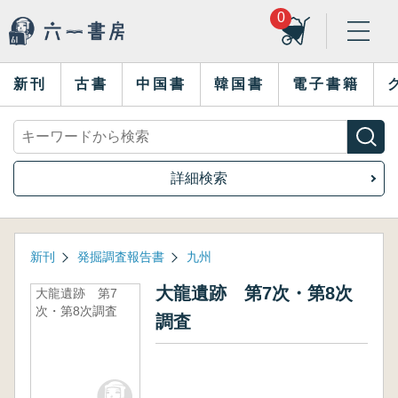
0
新刊
古書
中国書
韓国書
電子書籍
詳細検索
新刊
発掘調査報告書
九州
大龍遺跡 第7次・第8次
大龍遺跡 第7
次・第8次調査
調査