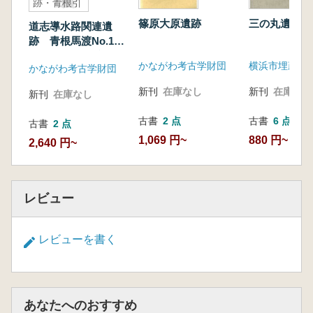
跡・青根引
山遺跡
篠原大原遺跡
三の丸遺跡調
道志導水路関連遺
跡 青根馬渡No.1・
2・3・4・5遺跡・青
かながわ考古学財団
かながわ考古学財団
根引山遺跡
新刊
在庫なし
新刊
在庫なし
新刊
在庫なし
古書
2 点
古書
6 点
古書
2 点
1,069 円~
880 円~
2,640 円~
レビュー
レビューを書く
あなたへのおすすめ