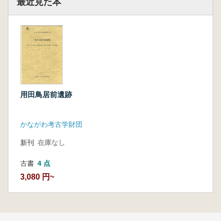
最近見た本
用田鳥居前遺跡
かながわ考古学財団
新刊
在庫なし
古書
4 点
3,080 円~