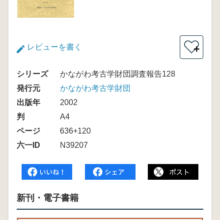
レビューを書く
＋
シリーズ
かながわ考古学財団調査報告128
発行元
かながわ考古学財団
出版年
2002
判
A4
ページ
636+120
六一ID
N39207
新刊・電子書籍