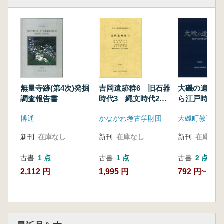
無量寺跡(第4次)発掘
吉岡遺跡群6 旧石器
大磯の遺跡 
調査報告書
時代3 縄文時代2
ら江戸時代ま
AT降灰後の石器文化
博通
かながわ考古学財団
大磯町教育委
その2 縄文時代中
期・後期
新刊
在庫なし
新刊
在庫なし
新刊
在庫なし
古書
1 点
古書
1 点
古書
2 点
2,112 円
1,995 円
792 円~