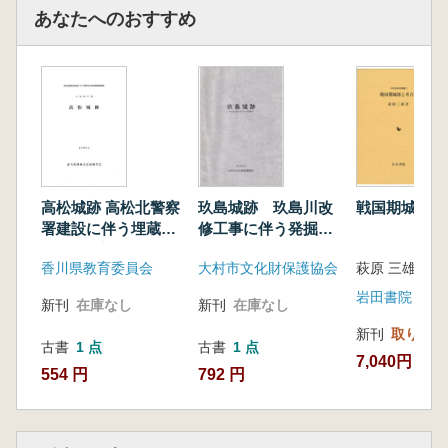
あなたへのおすすめ
高松城跡 高松北警察
玖島城跡 玖島川改
戦国期城郭と
署建設に伴う埋蔵文
修工事に伴う発掘調
化財発掘調査概報
査
香川県教育委員会
大村市文化財保護協会
萩原 三雄 著
岩田書院
新刊
在庫なし
新刊
在庫なし
新刊
取り寄せ
古書
1 点
古書
1 点
7,040円
554 円
792 円