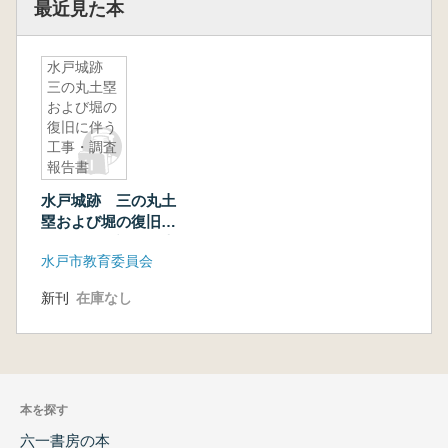
最近見た本
水戸城跡
三の丸土塁
および堀の
復旧に伴う
工事・調査
報告書
水戸城跡 三の丸土
塁および堀の復旧に
伴う工事・調査報告
水戸市教育委員会
書
新刊
在庫なし
本を探す
六一書房の本