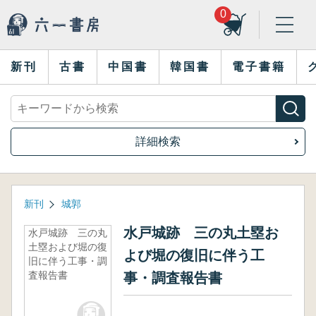
0
新刊
古書
中国書
韓国書
電子書籍
詳細検索
新刊
城郭
水戸城跡 三の丸土塁お
水戸城跡 三の丸
土塁および堀の復
よび堀の復旧に伴う工
旧に伴う工事・調
査報告書
事・調査報告書