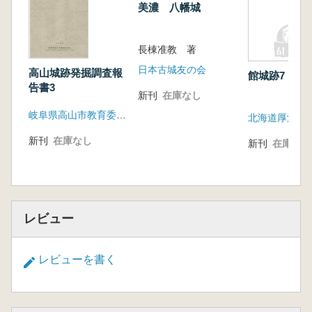
美濃 八幡城
長棟准教 著
日本古城友の会
高山城跡発掘調査報
館城跡7
告書3
新刊
在庫なし
岐阜県高山市教育委員会
新刊
在庫なし
新刊
在庫なし
レビュー
レビューを書く