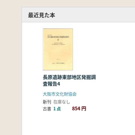
最近見た本
長原遺跡東部地区発掘調
査報告4
大阪市文化財協会
新刊
在庫なし
854 円
古書
1 点