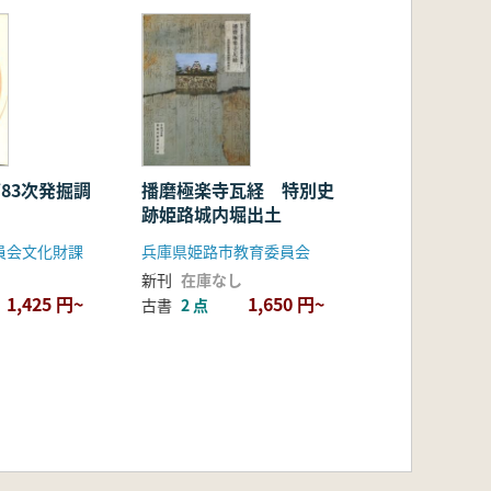
播磨極楽寺瓦経 特別史
跡姫路城内堀出土
員会文化財課
兵庫県姫路市教育委員会
新刊
在庫なし
1,425 円~
1,650 円~
古書
2 点