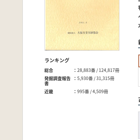
ランキング
総合
28,883番 / 124,817冊
発掘調査報告
5,930番 / 31,315冊
書
近畿
995番 / 4,509冊