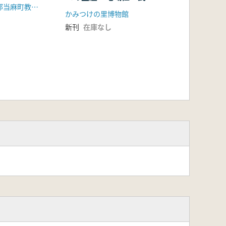
奈良県北葛城郡当麻町教育委員会
からさぐる室町・戦国と
かみつけの里博物館
いう時代
新刊
在庫なし