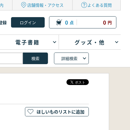
内
店舗情報・アクセス
よくある質問
0
0
登録
点
円
電子書籍
グッズ・他
詳細検索
ほしいものリストに追加