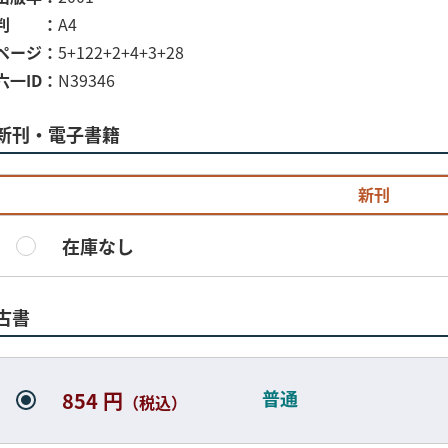
判
A4
ページ
5+122+2+4+3+28
六一ID
N39346
新刊・電子書籍
新刊
在庫なし
古書
普通
854 円
（税込）