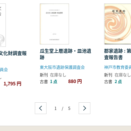
文
告
瓜生堂上層遺跡・皿池遺
郡家遺跡 : 第83次発掘調
文化財調査報
跡
査報告書
東大阪市遺跡保護調査会
神戸市教育委
員会
新刊
在庫なし
新刊
在庫なし
し
880 円
古書
1 点
古書
2 点
1,795 円
1
/
5