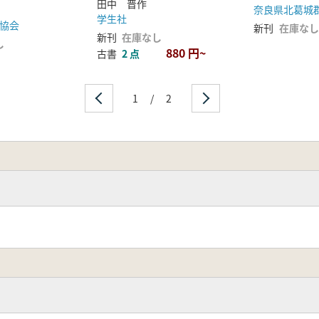
田中 晋作
学生社
協会
新刊
在庫なし
新刊
在庫なし
し
880 円~
古書
2 点
1
/
2