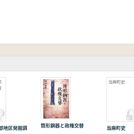
部
当麻町史
査
筒形銅器と政権交替
部地区発掘調
当麻町史