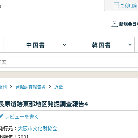
ご利用案
版
新規会員
中国書
韓国書
新刊
発掘調査報告書
近畿
長原遺跡東部地区発掘調査報告4
レビューを書く
発行元
大阪市文化財協会
出版年
2001