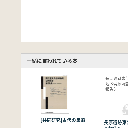
一緒に買われている本
長原遺跡東
地区発掘調
報告6
[共同研究]古代の集落
長原遺跡東