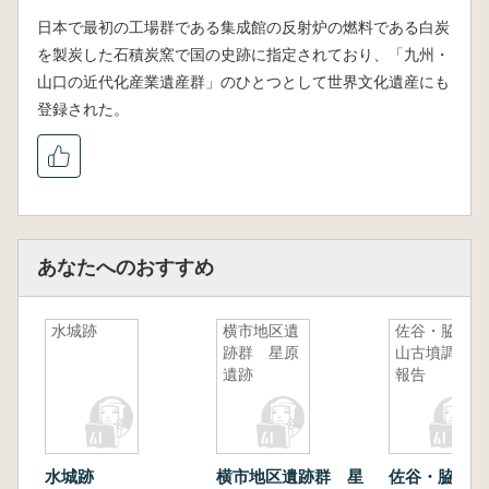
日本で最初の工場群である集成館の反射炉の燃料である白炭
を製炭した石積炭窯で国の史跡に指定されており、「九州・
山口の近代化産業遺産群」のひとつとして世界文化遺産にも
登録された。
あなたへのおすすめ
水城跡
横市地区遺
佐谷・脇田
跡群 星原
山古墳調査
遺跡
報告
水城跡
横市地区遺跡群 星
佐谷・脇田山