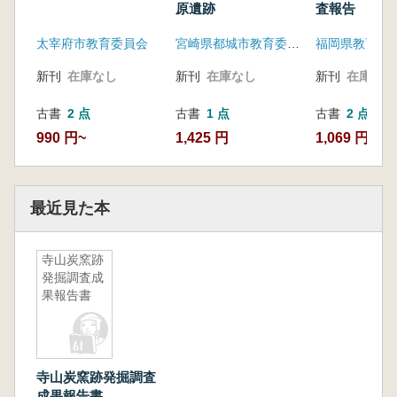
原遺跡
査報告
太宰府市教育委員会
宮崎県都城市教育委員会
福岡県教育委
新刊
在庫なし
新刊
在庫なし
新刊
在庫なし
古書
2 点
古書
1 点
古書
2 点
990 円~
1,425 円
1,069 円~
最近見た本
寺山炭窯跡
発掘調査成
果報告書
寺山炭窯跡発掘調査
成果報告書