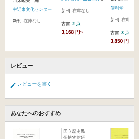
川床睦夫 編
便利堂
中近東文化センター
新刊
在庫なし
新刊
在庫なし
新刊
在庫なし
古書
2 点
3,168 円~
古書
3 点
3,850 円~
レビュー
レビューを書く
あなたへのおすすめ
国立歴史民
俗博物館研