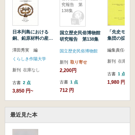
究報告 第
138集
日本列島における
「先史モンゴ
国立歴史民俗博物館
銅、鉛原材料の産出
集団の拡散と
研究報告 第138集
地同定と使用開始年
略」 オセア
澤田秀実 編
代に関する学際的研
関する文献情
国立歴史民俗博物館
究
集
くらしき作陽大学
新刊
在庫なし
新刊
取り寄せ
新刊
在庫なし
2,200円
古書
1 点
1,980 円
古書
1 点
古書
2 点
712 円
3,850 円~
最近見た本