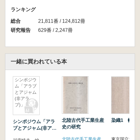
ランキング
総合
21,811番 / 124,812冊
研究報告
629番 / 2,247冊
一緒に買われている本
シンポジウ
ム「アラブ
とアジャム
(非アラ
ブ)」
北陸古代手工業生産
染織1 幡・
シンポジウム「アラ
史の研究
ブとアジャム(非アラ
ブ)」
北陸古代手工業生産史研究会 富山大学人文学部考古学研究室
東京国立博物