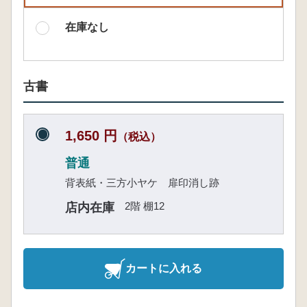
在庫なし
古書
1,650 円
（税込）
普通
背表紙・三方小ヤケ 扉印消し跡
2階 棚12
店内在庫
カートに入れる