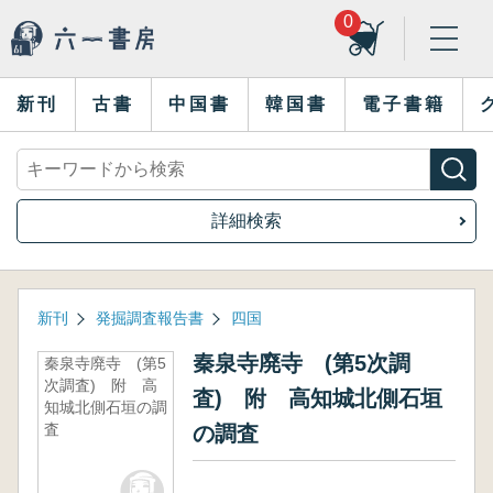
0
新刊
古書
中国書
韓国書
電子書籍
詳細検索
新刊
発掘調査報告書
四国
秦泉寺廃寺 (第5次調
秦泉寺廃寺 (第5
次調査) 附 高
査) 附 高知城北側石垣
知城北側石垣の調
査
の調査