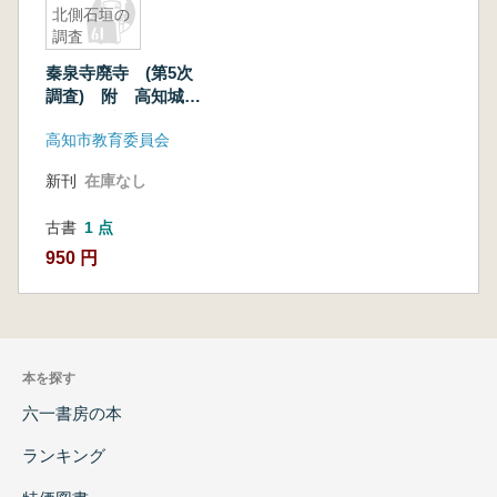
北側石垣の
調査
秦泉寺廃寺 (第5次
調査) 附 高知城北
側石垣の調査
高知市教育委員会
新刊
在庫なし
古書
1 点
950 円
本を探す
六一書房の本
ランキング