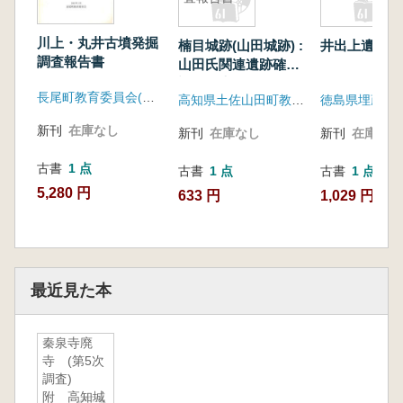
川上・丸井古墳発掘
楠目城跡(山田城跡) :
井出上遺跡
調査報告書
山田氏関連遺跡確認
調査報告書
長尾町教育委員会(香川県大川郡)
高知県土佐山田町教育委員会
新刊
在庫なし
新刊
在庫なし
新刊
在庫なし
古書
1 点
古書
1 点
古書
1 点
5,280 円
633 円
1,029 円
最近見た本
秦泉寺廃
寺 (第5次
調査)
附 高知城