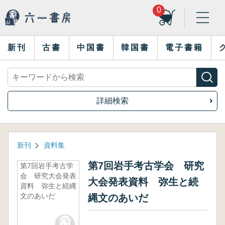
0
新刊
古書
中国書
韓国書
電子書籍
詳細検索
新刊
資料集
第7回岩手考古学会 研究
第7回岩手考古学
会 研究大会発表
大会発表資料 弥生と続
資料 弥生と続縄
文のあいだ
縄文のあいだ