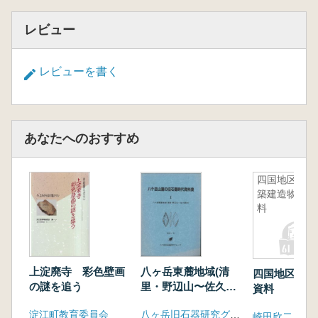
レビュー
レビューを書く
あなたへのおすすめ
四国地区移
築建造物資
料
上淀廃寺 彩色壁画
八ヶ岳東麓地域(清
四国地区移築
の謎を追う
里・野辺山〜佐久郡
資料
内)
淀江町教育委員会
八ヶ岳旧石器研究グループ
崎田欣二 坪