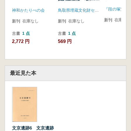
穴」 出土遺
年度
『段の塚穴』
査
神和かたりべの会
鳥取県埋蔵文化財センター
新刊
在庫なし
新刊
在庫なし
新刊
在庫なし
古書
1 点
古書
1 点
2,772 円
569 円
最近見た本
文京遺跡6 文京遺跡