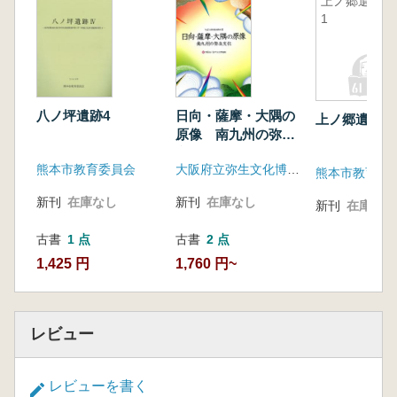
上ノ郷遺跡
1
八ノ坪遺跡4
日向・薩摩・大隅の
上ノ郷遺跡1
原像 南九州の弥生
文化
熊本市教育委員会
大阪府立弥生文化博物館
熊本市教育委
新刊
在庫なし
新刊
在庫なし
新刊
在庫なし
古書
1 点
古書
2 点
1,425 円
1,760 円~
レビュー
レビューを書く