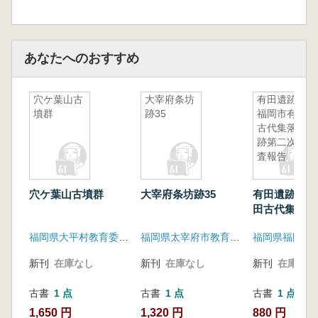
あなたへのおすすめ
穴ケ葉山古
大宰府条坊
有田遺跡
墳群
跡35
福岡市有田
古代集落遺
跡第二次調
査報告
穴ケ葉山古墳群
大宰府条坊跡35
有田遺跡 福
田古代集落遺
次調査報告
福岡県大平村教育委員会
福岡県太宰府市教育委員会
新刊
在庫なし
新刊
在庫なし
新刊
在庫なし
古書
1 点
古書
1 点
古書
1 点
1,650 円
1,320 円
880 円