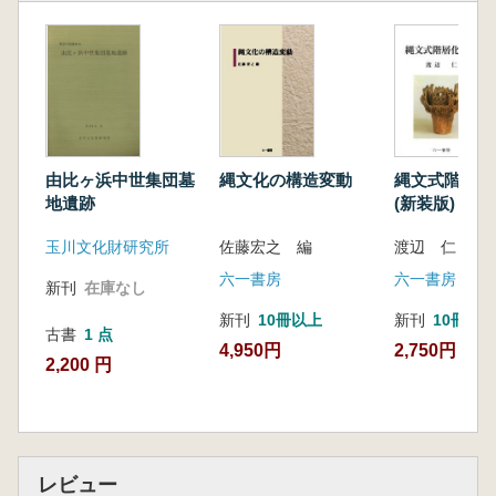
由比ヶ浜中世集団墓
縄文化の構造変動
縄文式階層
地遺跡
(新装版)
玉川文化財研究所
佐藤宏之 編
渡辺 仁 著
六一書房
六一書房
新刊
在庫なし
新刊
10冊以上
新刊
10冊以
古書
1 点
4,950円
2,750円
2,200 円
レビュー