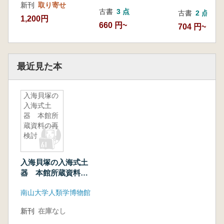
新刊
取り寄せ
古書
3 点
古書
2 点
1,200円
660 円~
704 円~
最近見た本
入海貝塚の
入海式土
器 本館所
蔵資料の再
検討
入海貝塚の入海式土
器 本館所蔵資料の
再検討
南山大学人類学博物館
新刊
在庫なし