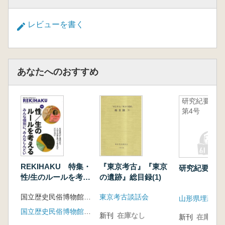
レビューを書く
あなたへのおすすめ
研究紀要
第4号
REKIHAKU 特集・
『東京考古』『東京
研究紀要 第
性/生のルールを考え
の遺跡』総目録(1)
る
国立歴史民俗博物館 編集
東京考古談話会
国立歴史民俗博物館(文学通信)
新刊
在庫なし
新刊
在庫なし