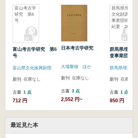
富山考古学
群馬県埋蔵
研究 第6
文化財調査
号
事業団研究
紀要 20
日本考古学研究
富山考古学研究 第6
群馬県埋蔵文
号
査事業団研
20
大場磐雄 ほか
富山県文化振興財団
新刊
在庫なし
新刊
在庫なし
新刊
在庫なし
古書
3 点
古書
1 点
古書
1 点
2,552 円~
712 円
950 円
最近見た本