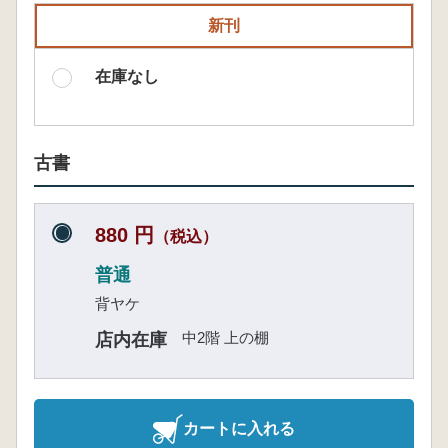
新刊
在庫なし
古書
880 円
（税込）
普通
背ヤケ
中2階 上の棚
店内在庫
カートに入れる