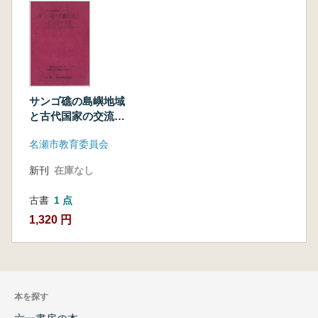
サンゴ礁の島嶼地域
と古代国家の交流
ヤコウガイをめぐる
名瀬市教育委員会
考古学・歴史学
新刊
在庫なし
古書
1 点
1,320 円
本を探す