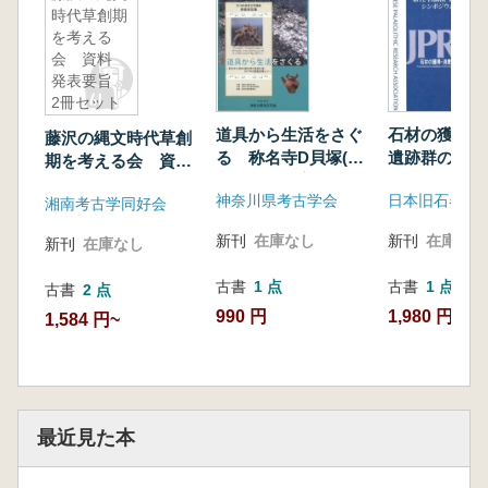
時代草創期
を考える
会 資料
発表要旨
2冊セット
道具から生活をさぐ
石材の獲得・
藤沢の縄文時代草創
る 称名寺D貝塚(縄
遺跡群の形成
期を考える会 資
文時代後期主体)2017
料 発表要旨 2冊セ
神奈川県考古学会
日本旧石器学
年の調査成果より
湘南考古学同好会
ット
新刊
在庫なし
新刊
在庫なし
新刊
在庫なし
古書
1 点
古書
1 点
古書
2 点
990 円
1,980 円
1,584 円~
最近見た本