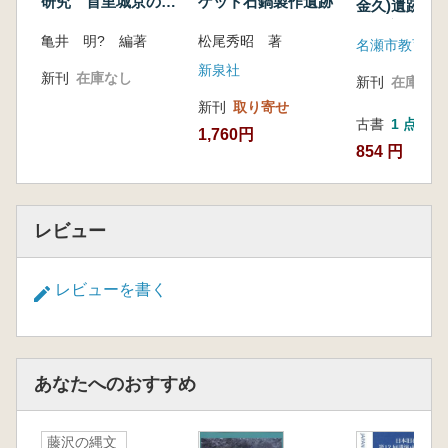
研究 首里城京の内
ゲット石鍋製作遺跡
金久)遺跡 
SK01出土品
名瀬市
亀井 明? 編著
松尾秀昭 著
名瀬市教育委
新泉社
新刊
在庫なし
新刊
在庫なし
新刊
取り寄せ
古書
1 点
1,760円
854 円
レビュー
レビューを書く
あなたへのおすすめ
藤沢の縄文