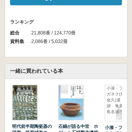
ランキング
総合
21,808番 / 124,770冊
資料集
2,086番 / 5,032冊
一緒に買われている本
小湊・フワ
ガネク(外
金久)遺
跡 奄美大
島名瀬市
明代前半期陶瓷器の
石鍋が語る中世 ホ
小湊・フワガ