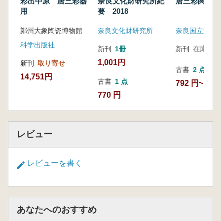
彩出中原 唐三彩器
奈良文化財研究所紀
唐三彩関係文
用
要 2018
鄭州大象陶瓷博物館
奈良文化財研究所
科学出版社
新刊
1冊
新刊
在庫なし
1,001円
新刊
取り寄せ
古書
2 点
14,751円
古書
1 点
792 円~
770 円
レビュー
レビューを書く
あなたへのおすすめ