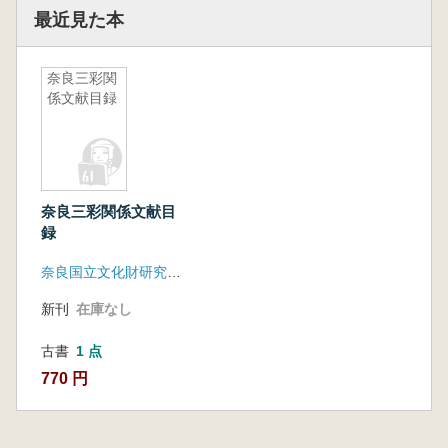
最近見た本
奈良三彩関
係文献目録
奈良三彩関係文献目
録
奈良国立文化財研究所埋蔵文化財センター
新刊
在庫なし
古書
1 点
770 円