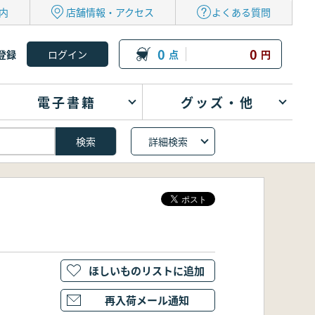
内
店舗情報・アクセス
よくある質問
0
0
登録
点
円
電子書籍
グッズ・他
詳細検索
ほしいものリストに追加
再入荷メール通知