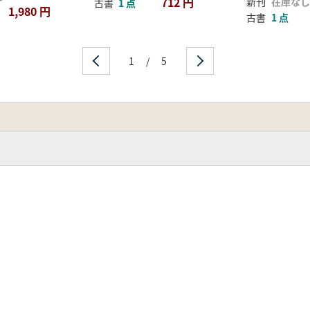
712 円
新刊
在庫なし
古書
1 点
1,980 円
古書
1 点
1
/
5