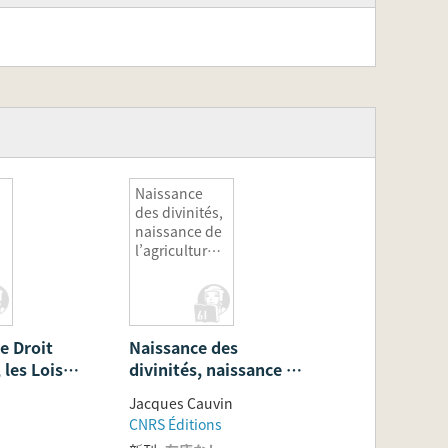
Naissance
des divinités,
naissance de
l’agriculture:
La Révolution
des symboles
au
Néolithique
e Droit
Naissance des
(神々の誕生、
農業の誕生:新
 les Lois
divinités, naissance de
石器時代のシ
et les Lois
l’agriculture: La
ンボルの革命)
Jacques Cauvin
Révolution des
CNRS Éditions
symboles au