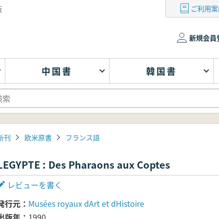
ご利用案
版
新規会員
中国書
韓国書
新刊
欧米原書
フランス語
LEGYPTE : Des Pharaons aux Coptes
レビューを書く
発行元
Musées royaux dArt et dHistoire
出版年
1990