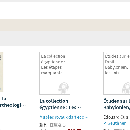
La collection
Études sur le
égyptienne :
Droit
Les étapes
Babylonien,
marquantes
les Lois
de son
Assyriennes
développeme
et les Lois
nt
Hittites
 la
La collection
Études sur l
rcheologie
égyptienne : Les
Babylonien,
tion
étapes marquantes de
Assyriennes 
Musées royaux dart et dhistoire
Édouard Cuq
son développement
Hittites
P. Geuthner
新刊
在庫なし
し