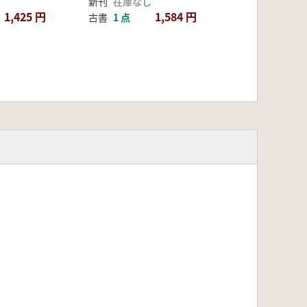
新刊
在庫なし
Néolithique (神々の
1,425 円
1,584 円
古書
1 点
誕生、農業の誕生:新石
器時代のシンボルの革
命)