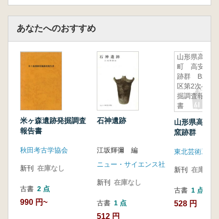
あなたへのおすすめ
山形県高畠
町 高安窯
跡群 B地
区第2次発
掘調査報告
書
米ヶ森遺跡発掘調査
石神遺跡
山形県高畠町
報告書
窯跡群 B地
発掘調査報告
秋田考古学協会
江坂輝彌 編
ニュー・サイエンス社
新刊
在庫なし
新刊
在庫なし
新刊
在庫なし
古書
2 点
古書
1 点
990 円~
古書
1 点
528 円
512 円