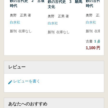
鉄の古代史 2 古墳
鉄の古代史 
鉄の古代史 3 騎馬
時代
時代
文化
奥野 正男 著
奥野 正男 著
奥野 正男 著
白水社
白水社
白水社
新刊
在庫なし
新刊
在庫なし
新刊
在庫なし
古書
1 点
1,100 円
レビュー
レビューを書く
あなたへのおすすめ