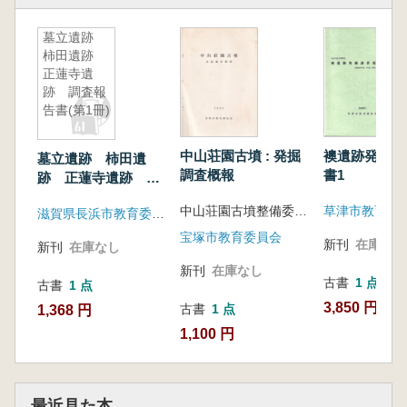
墓立遺跡
柿田遺跡
正蓮寺遺
跡 調査報
告書(第1冊)
中山荘園古墳 : 発掘
襖遺跡発掘調
墓立遺跡 柿田遺
調査概報
書1
跡 正蓮寺遺跡 調
査報告書(第1冊)
中山荘園古墳整備委員会編
草津市教育委
滋賀県長浜市教育委員会
宝塚市教育委員会
新刊
在庫なし
新刊
在庫なし
新刊
在庫なし
古書
1 点
古書
1 点
3,850 円
古書
1 点
1,368 円
1,100 円
最近見た本