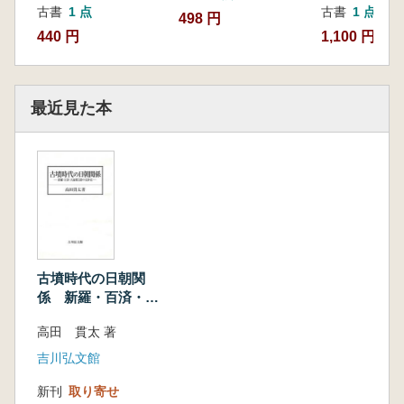
古書
1 点
古書
1 点
498 円
440 円
1,100 円
最近見た本
古墳時代の日朝関
係 新羅・百済・大
加耶と倭の交渉史
高田 貫太 著
吉川弘文館
新刊
取り寄せ