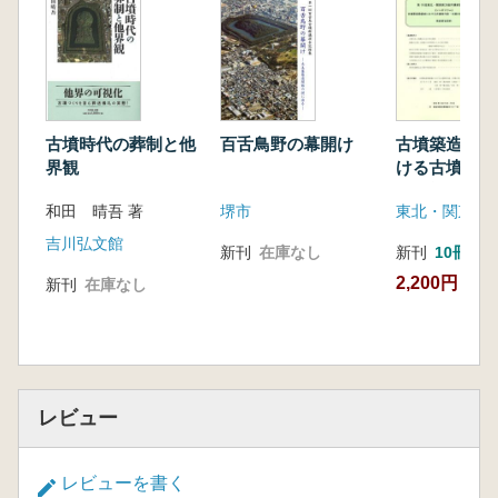
第6節 倭の対朝鮮半島交渉の様態と性格
第4章 地域集団による対朝鮮半島交渉の様態
―吉備の小田川下流域を事例として
第1節 天狗山、勝負砂古墳にみられる朝鮮
半島系要素
古墳時代の葬制と他
百舌鳥野の幕開け
古墳築造周縁
第2節 天狗山、勝負砂古墳築造の歴史的背
界観
ける古墳時代
景
期の社会と地
和田 晴吾 著
堺市
第3節 小田川下流域集団による対朝鮮半島
係
交渉の様態
吉川弘文館
新刊
在庫なし
新刊
10冊以
終章 日朝関係史像の再構築とその意義
2,200円
新刊
在庫なし
レビュー
レビューを書く