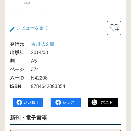
レビューを書く
＋
発行元
吉川弘文館
出版年
2014/03
判
A5
ページ
374
六一ID
N42208
ISBN
9784642093354
新刊・電子書籍