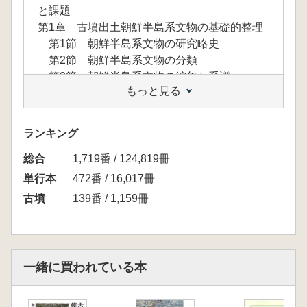
と課題
第1章 古墳出土朝鮮半島系文物の基礎的整理
第1節 朝鮮半島系文物の研究略史
第2節 朝鮮半島系文物の分類
第3節 朝鮮半島系文物の編年と系譜
もっと見る
第4節 朝鮮半島系文物の統合編年と系譜関
係の整理
第2章 朝鮮半島諸勢力による対倭交渉の動向
ランキング
第1節 Ⅰ期の動向
総合
第2節 Ⅱ期の動向
1,719番 / 124,819冊
第3節 Ⅲ期の動向
単行本
472番 / 16,017冊
第3章 倭の対朝鮮半島交渉の様態と性格
古墳
139番 / 1,159冊
第1節 倭の対朝鮮半島交渉の動向
第2節 中・北部九州地域の対朝鮮半島交渉
第3節 瀬戸内地域の対朝鮮半島交渉
第4節 日本海沿岸地域の対朝鮮半島交渉―
一緒に買われている本
若狭・越前・近江地域
第5節 東日本地域の対朝鮮半島交渉―東京
湾東岸地域を中心に