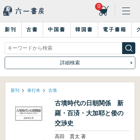
0
新刊
古書
中国書
韓国書
電子書籍
詳細検索
新刊
単行本
古墳
古墳時代の日朝関係 新
羅・百済・大加耶と倭の
交渉史
高田 貫太 著