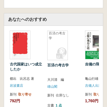
あなたへのおすすめ
百済の考古
学
古代国家はいつ成立
吉備の飛鳥古
百済の考古学
したか
都出 比呂志 著
大川清 編
岩波書店
吉備人出版
雄山閣
新刊
取り寄せ
新刊
取り寄せ
新刊
在庫なし
792円
1,760円
古書
1 点