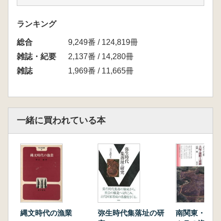
三浦半島の弥生時代漁具(神澤勇一)
愛知県朝日遺跡のヤナ(田中禎子)
ランキング
北陸地方の漁網錘(山本直人)
総合
瀬戸内のイイダコ壺とマダコ壺―兵庫県玉津田
9,249番 / 124,819冊
中遺跡を中心に―(中川 渉)
雑誌・紀要
2,137番 / 14,280冊
西北九州漁撈文化の特性―石製銛頭(石銛)を中
雑誌
1,969番 / 11,665冊
心に―(山崎純男)
南九州の縄文釣針(雨宮瑞生)
琉球列島の貝製漁網錘(盛本 勲)
〔最近の発掘から〕弥生前期から室町時代の集
一緒に買われている本
落跡―香川県下川津遺跡(藤好史郎)
大仏鋳造関係品の遺構―奈良県東大寺大仏殿廻
廊西地区(中井一夫)
弥生時代集落址の研
縄文時代の漁業
南関東・弥生