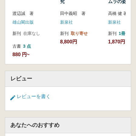
究
ムラの姿 大
勝土遺跡
田中義昭 著
渡辺誠 著
高橋 健 著
新泉社
雄山閣出版
新泉社
新刊
取り寄せ
新刊
在庫なし
新刊
1冊
8,800円
1,870円
古書
3 点
880 円~
レビュー
レビューを書く
あなたへのおすすめ