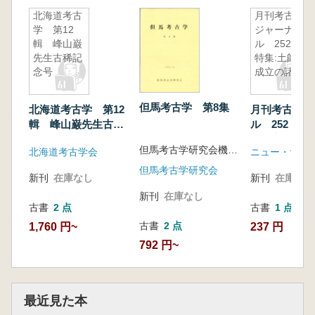
北海道考古
月刊考古学
学 第12
ジャーナ
輯 峰山巌
ル 252
先生古稀記
特集:土師器
念号
成立の諸相
但馬考古学 第8集
北海道考古学 第12
月刊考古学ジ
輯 峰山巌先生古稀
ル 252 特
記念号
器成立の諸相
但馬考古学研究会機関誌担当幹事 編
北海道考古学会
ニュー・サイ
但馬考古学研究会
新刊
在庫なし
新刊
在庫なし
新刊
在庫なし
古書
2 点
古書
1 点
古書
2 点
1,760 円~
237 円
792 円~
最近見た本