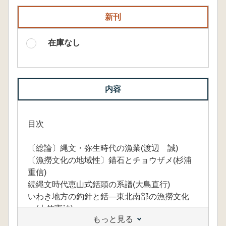
新刊
在庫なし
内容
目次
〔総論〕縄文・弥生時代の漁業(渡辺 誠)
〔漁撈文化の地域性〕錨石とチョウザメ(杉浦
重信)
続縄文時代恵山式銛頭の系譜(大島直行)
いわき地方の釣針と銛―東北南部の漁撈文化
―(大竹憲治)
もっと見る
那珂川流域の漁網錘(上野修一)