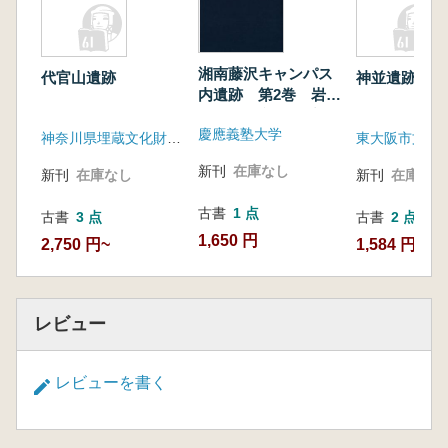
湘南藤沢キャンパス
代官山遺跡
神並遺跡2
内遺跡 第2巻 岩宿
時代 縄文時代1部
慶應義塾大学
神奈川県埋蔵文化財センター
東大阪市文化
新刊
在庫なし
新刊
在庫なし
新刊
在庫なし
古書
1 点
古書
3 点
古書
2 点
1,650 円
2,750 円~
1,584 円~
レビュー
レビューを書く