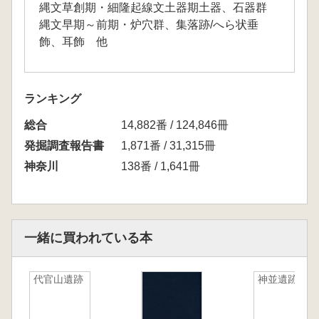
縄文草創期・細隆起線文土器期土器、石器群
縄文早期～前期・炉穴群、集落跡/へら状垂
飾、耳飾 他
ランキング
総合
14,882番 / 124,846冊
発掘調査報告書
1,871番 / 31,315冊
神奈川
138番 / 1,641冊
一緒に買われている本
代官山遺跡
神並遺跡2