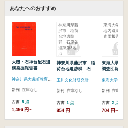
あなたへのおすすめ
神奈川県藤
東海大学校
沢市 稲荷
地内遺跡調
台地遺跡
査団報告6
群 石原谷
遺跡第3地
点
大磯・石神台配石遺
神奈川県藤沢市 稲
東海大学校地
構発掘報告書
荷台地遺跡群 石原
調査団報告6
谷遺跡第3地点
神奈川県大磯町教育委員会
玉川文化財研究所
新刊
在庫なし
新刊
在庫なし
新刊
在庫なし
古書
5 点
古書
1 点
古書
2 点
1,496 円~
854 円
704 円~