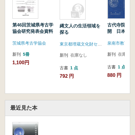
第46回茨城県考古学
古代寺院の成
縄文人の生活領域を
協会研究発表会資料
開 日本古代
探る
成立を探る・
茨城県考古学協会
泉南市教育委
東京都埋蔵文化財センター
新刊
5冊
新刊
在庫なし
新刊
在庫なし
1,100円
古書
1 点
古書
1 点
880 円
792 円
最近見た本