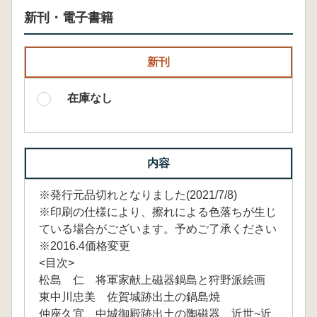
新刊・電子書籍
新刊
在庫なし
内容
※発行元品切れとなりました(2021/7/8)
※印刷の仕様により、擦れによる色落ちが生じ
ている場合がございます。予めご了承ください
※2016.4価格変更
<目次>
松島 仁 将軍家献上磁器鍋島と狩野派絵画
東中川忠美 佐賀城跡出土の鍋島焼
仲座久宜 中城御殿跡出土の陶磁器 近世~近