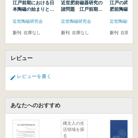
江戸前期における日
近世肥前磁器研究の
江戸の武家地
本陶磁の始まりと色
諸問題 江戸前期の
肥前陶磁 罹
絵の始まり
廃棄年代が判る新資
と初期色絵・
近世陶磁研究会
近世陶磁研究会
近世陶磁研究
料を中心として
柿右衛門
新刊
在庫なし
新刊
在庫なし
新刊
在庫なし
レビュー
レビューを書く
あなたへのおすすめ
縄文人の生
活領域を探
る