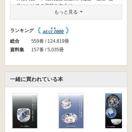
代にかけての資料を中心に
もっと見る
扇浦正義 長崎・唐人屋敷跡出土の陶磁器
村上伸之 有田における17世紀後半の下級磁器
の生産について一有田・広瀬向窯跡の調査成果
ランキング
を中心として
山崎伸悟 近世陶磁器資料に対する胎土分析
総合
559番 / 124,819冊
(地球科学的手法)の有効性について 肥前陶磁
資料集
157番 / 5,035冊
器の場合
角縁 進 陶磁器の地球科学的手法による研究
相羽重徳 佐渡における近世陶磁器の様相
一緒に買われている本