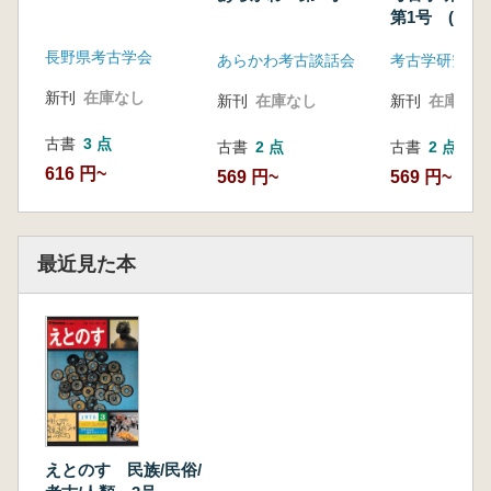
第1号 (通巻2
長野県考古学会
あらかわ考古談話会
考古学研究会
新刊
在庫なし
新刊
在庫なし
新刊
在庫なし
古書
3 点
古書
2 点
古書
2 点
616 円~
569 円~
569 円~
最近見た本
えとのす 民族/民俗/