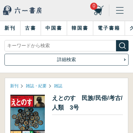
0
新刊
古書
中国書
韓国書
電子書籍
詳細検索
新刊
雑誌・紀要
雑誌
えとのす 民族/民俗/考古/
人類 3号