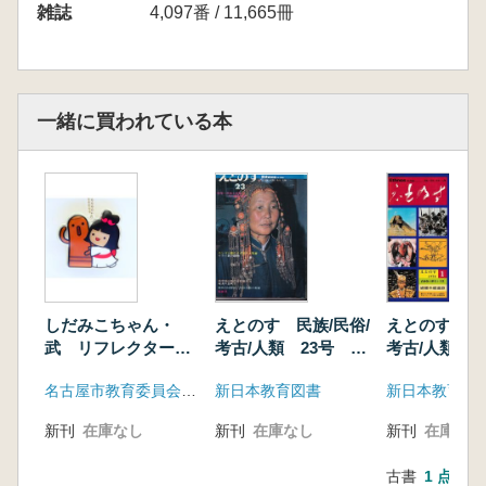
雑誌
4,097番 / 11,665冊
一緒に買われている本
しだみこちゃん・
えとのす 民族/民俗/
えとのす 民族
武 リフレクターキ
考古/人類 23号 特
考古/人類 1
ーホルダー
集:漠北と南海 その
号)
名古屋市教育委員会文化財保護室
新日本教育図書
新日本教育図
民族と文化
新刊
在庫なし
新刊
在庫なし
新刊
在庫なし
古書
1 点