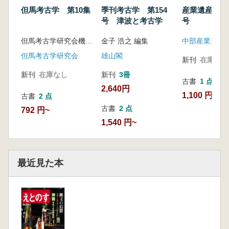
但馬考古学 第10集
季刊考古学 第154
産業遺産研究
号 津波と考古学
号
但馬考古学研究会機関誌担当幹事 編
金子 浩之 編集
中部産業遺産
但馬考古学研究会
雄山閣
新刊
在庫なし
新刊
在庫なし
新刊
3冊
古書
1 点
2,640円
1,100 円
古書
2 点
古書
2 点
792 円~
1,540 円~
最近見た本