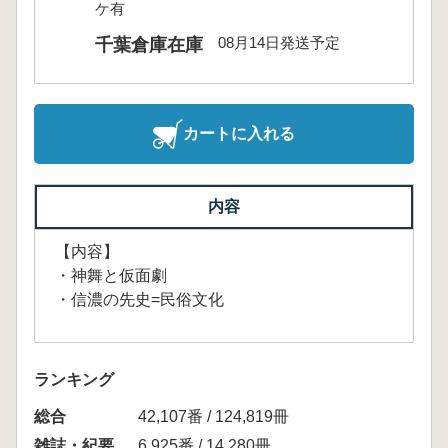
ケ有
08月14日発送予定
千葉倉庫在庫
カートに入れる
内容
【内容】
・神舞と仮面劇
・信濃の先史=民俗文化
ランキング
総合
42,107番 / 124,819冊
雑誌・紀要
6,925番 / 14,280冊