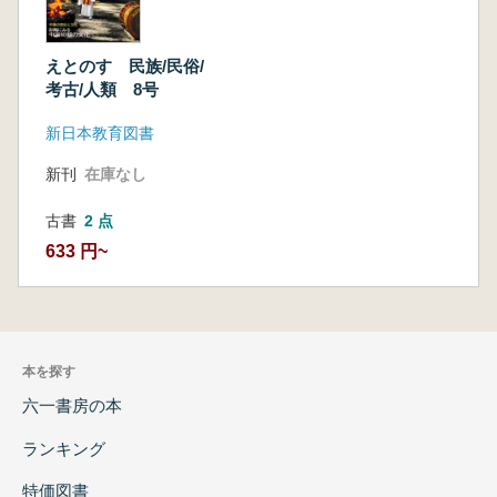
えとのす 民族/民俗/
考古/人類 8号
新日本教育図書
新刊
在庫なし
古書
2 点
633 円~
本を探す
六一書房の本
ランキング
特価図書