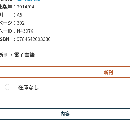
出版年
2014/04
判
A5
ページ
302
六一ID
N43076
ISBN
9784642093330
新刊・電子書籍
新刊
在庫なし
内容
)