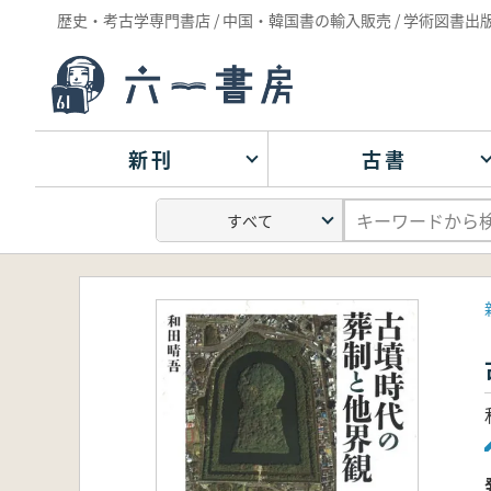
歴史・考古学専門書店 / 中国・韓国書の輸入販売 / 学術図書出
新刊
古書