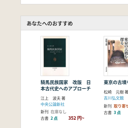
あなたへのおすすめ
騎馬民族国家 改版 日
東京の古墳
本古代史へのアプローチ
松崎 元樹 
吉川弘文館
江上 波夫 著
中央公論新社
新刊
取り寄
新刊
在庫なし
古書
3 点
352 円~
古書
2 点