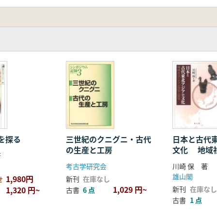
を探る
三世紀のクニグニ・古代
日本と古代
の生産と工房
文化 地域
著
る受容と変
考古学研究会
川崎 保 著
雄山閣
1,980円
新刊
在庫なし
せ
1,029 円~
1,320 円~
新刊
在庫なし
古書
6 点
古書
1 点