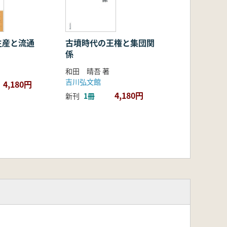
生産と流通
古墳時代の王権と集団関
係
和田 晴吾 著
吉川弘文館
4,180円
4,180円
新刊
1冊