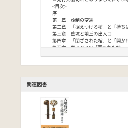
<目次>
序
第一章 葬制の変遷
第二章 「据えつける棺」と「持ち
第三章 墓坑と墳丘の出入口
第四章 「閉ざされた棺」と「開か
第五章 東アジアの「開かれた棺」
第六章 黄泉国と横穴式石室
第七章 古墳の他界観
第八章 古墳づくりに関する若干の
付論一 石棺の出現とその意義
付論二 日本の古墳の特徴と加耶の
関連図書
付論三 古墳の理解と保存整備
終章 可視化された他界