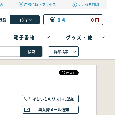
内
店舗情報・アクセス
よくある質問
0
0
登録
点
円
電子書籍
グッズ・他
詳細検索
ほしいものリストに追加
再入荷メール通知