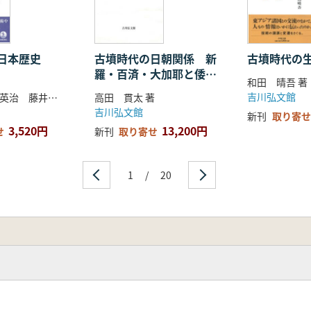
 日本歴史
古墳時代の日朝関係 新
古墳時代の
羅・百済・大加耶と倭の
和田 晴吾 著
交渉史
吉川弘文館
大津透 桜井英治 藤井譲治 他編
高田 貫太 著
吉川弘文館
新刊
取り寄せ
3,520円
13,200円
せ
新刊
取り寄せ
1
/
20