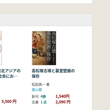
東北アジアの
高松塚古墳と墓室壁画の
社会におけ
保存
容
松田真一 著
雄山閣
1,540円
新刊
4冊
5,500 円
2,090 円
古書
1 点