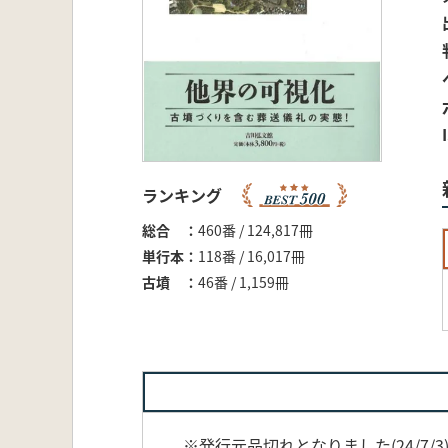
ランキング
総合
460番 / 124,817冊
単行本
118番 / 16,017冊
古墳
46番 / 1,159冊
※発行元品切れとなりました(24/7/3