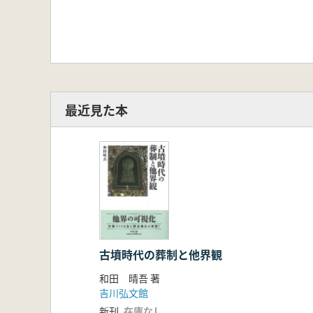
最近見た本
古墳時代の葬制と他界観
和田 晴吾 著
吉川弘文館
新刊
在庫なし