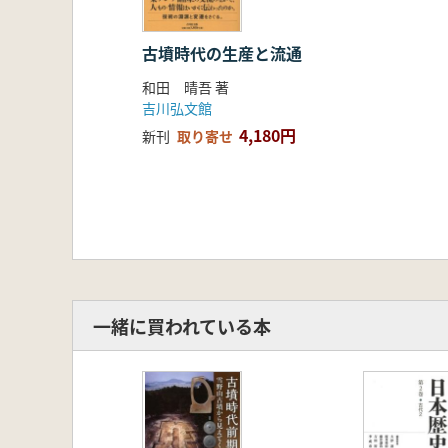
古墳時代の生産と流通
和田 晴吾 著
吉川弘文館
4,180円
新刊
取り寄せ
一緒に買われている本