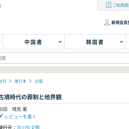
ご利用案
版
新規会員
中国書
韓国書
新刊
単行本
古墳
古墳時代の葬制と他界観
和田 晴吾 著
レビューを書く
発行元
吉川弘文館