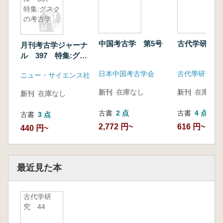
特集:グスク
の考古学
中国考古学 第5号
古代学研究 1
月刊考古学ジャーナ
ル 397 特集:グス
クの考古学
日本中国考古学会
古代學研究会
ニュー・サイエンス社
新刊
在庫なし
新刊
在庫なし
新刊
在庫なし
古書
2 点
古書
4 点
古書
3 点
2,772 円~
616 円~
440 円~
最近見た本
古代学研
究 44