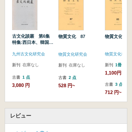
古文化談叢 第6集
物質文化 83
物質文化 87
特集:西日本、韓国に
おける先史〜歴史時
九州古文化研究会
物質文化研究
物質文化研究会
代土器・陶器
新刊
在庫なし
新刊
1冊
新刊
在庫なし
1,100円
古書
1 点
古書
2 点
古書
3 点
3,080 円
528 円~
712 円~
レビュー