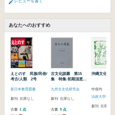
レビューを書く
あなたへのおすすめ
えとのす 民族/民俗/
古文化談叢 第15
沖縄文化研究 
考古/人類 2号
集 特集:初期須恵器
の地域相1
新日本教育図書
九州古文化研究会
中俣均
新刊
在庫なし
新刊
在庫なし
新刊
在庫なし
古書
1 点
古書
5 点