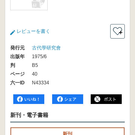
レビューを書く
＋
発行元
古代學研究會
出版年
1975/6
判
B5
ページ
40
六一ID
N43334
新刊・電子書籍
新刊