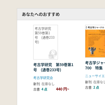
あなたへのおすすめ
考古学研究
第59巻第1
号 (通巻233
号)
考古学ジ
考古学研究 第59巻第1
700 特
号 (通巻233号)
の現状と展
ニューサイエ
考古学研究会
新刊
在庫な
新刊
在庫なし
古書
2 点
440 円~
古書
4 点