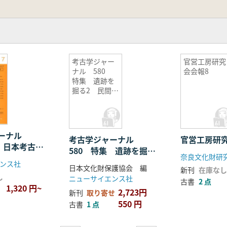
考古学ジャー
官営工房研究
ナル 580
会会報8
特集 遺跡を
掘る2 民間調
査機関の現状
と役割
ャーナル
考古学ジャーナル
官営工房研
集 日本考古学
580 特集 遺跡を掘る
奈良文化財研
望
2 民間調査機関の現状
ンス社
日本文化財保護協会 編
新刊
在庫なし
と役割
し
ニューサイエンス社
古書
2 点
1,320 円~
2,723円
新刊
取り寄せ
550 円
古書
1 点