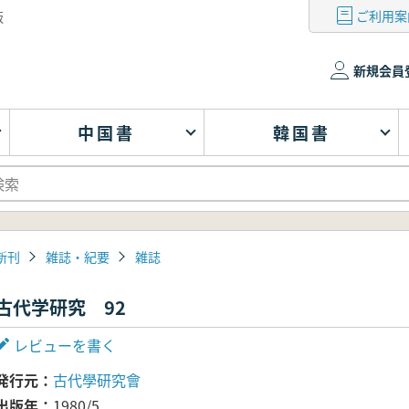
ご利用案
版
新規会員
中国書
韓国書
新刊
雑誌・紀要
雑誌
古代学研究 92
レビューを書く
発行元
古代學研究會
出版年
1980/5