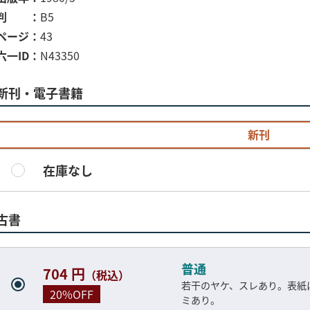
判
B5
ページ
43
六一ID
N43350
新刊・電子書籍
新刊
在庫なし
古書
普通
704 円
（税込）
若干のヤケ、スレあり。表紙
20%OFF
ミあり。