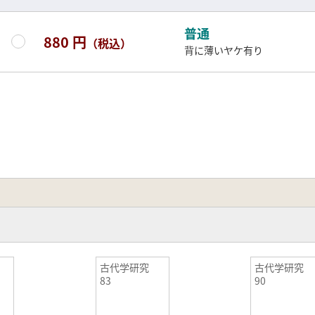
普通
880 円
（税込）
背に薄いヤケ有り
究
古代学研究
古代学研究
83
90