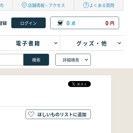
内
店舗情報・アクセス
よくある質問
0
0
登録
点
円
電子書籍
グッズ・他
詳細検索
ほしいものリストに追加