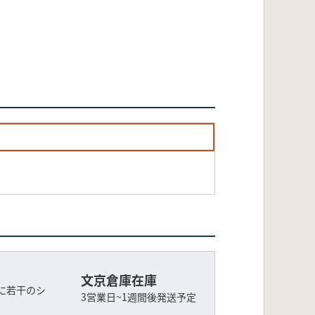
文京倉庫在庫
に若干のシ
3営業日~1週間後発送予定