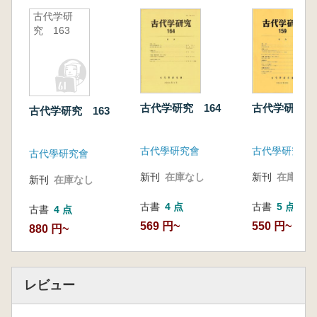
大阪府茨木市太田茶臼山古墳(継体陵) 上田
古代学研
究 163
睦 49
■訃報■
大野嶺夫氏を偲ぶ 菅谷 文則 54
古代学研究 164
古代学研究 1
古代学研究 163
■ウインターセミナー報告■
古代學研究會
古代學研究會
古代學研究會
高井田・平尾山古墳群の見学(群集墳見学3)
新刊
在庫なし
新刊
在庫なし
新刊
在庫なし
奥田 尚 55
古書
4 点
古書
5 点
古書
4 点
■ 古代学への提言 19■
569 円~
550 円~
880 円~
「掘立柱建物」と「竪穴建物」 松本 岩雄
表紙裏
レビュー
■編集後記■寺沢 薫 裏表紙