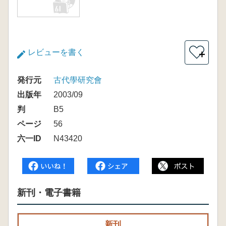
レビューを書く
＋
発行元
古代學研究會
出版年
2003/09
判
B5
ページ
56
六一ID
N43420
新刊・電子書籍
新刊