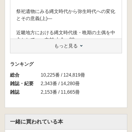
祭祀遺物にみる縄文時代から弥生時代への変化
とその意義(上)―
近畿地方における縄文時代後・晩期の土偶を中
心として― 中村 大介 22
もっと見る
■研究メモ■
ランキング
横穴式石室の増改築について―河内の二室交互
総合
塚古墳をめぐって― 西森 忠幸 28
10,225番 / 124,819冊
雑誌・紀要
2,343番 / 14,280冊
■特集・地震の考古学28■―長野県―
雑誌
2,153番 / 11,665冊
長野県の遺跡における地震痕跡および大規模災
害痕跡 川崎 保 43
一緒に買われている本
■陵墓見学会報告■