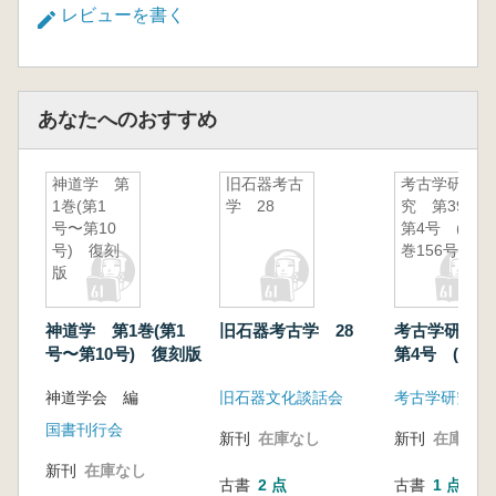
レビューを書く
あなたへのおすすめ
神道学 第
旧石器考古
考古学研
1巻(第1
学 28
究 第39巻
号〜第10
第4号 (通
号) 復刻
巻156号)
版
神道学 第1巻(第1
旧石器考古学 28
考古学研究 
号〜第10号) 復刻版
第4号 (通巻1
神道学会 編
旧石器文化談話会
考古学研究会
国書刊行会
新刊
在庫なし
新刊
在庫なし
新刊
在庫なし
古書
2 点
古書
1 点