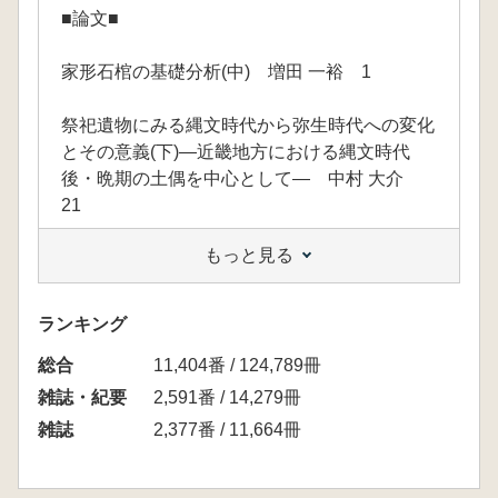
■論文■
家形石棺の基礎分析(中) 増田 一裕 1
祭祀遺物にみる縄文時代から弥生時代への変化
とその意義(下)―近畿地方における縄文時代
後・晩期の土偶を中心として― 中村 大介
21
もっと見る
■研究ノート■
人物埴輪の型式学 塚田 良道 34
ランキング
総合
■サマーセミナー2003 記録■
11,404番 / 124,789冊
雑誌・紀要
2,591番 / 14,279冊
広島県芦田川流域の横口式石槨墳を訪ねて 奥
雑誌
2,377番 / 11,664冊
田 尚 45