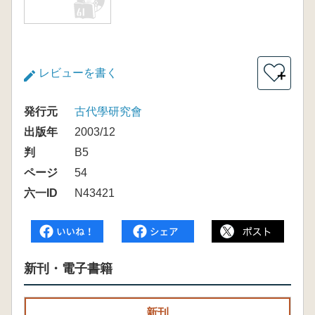
レビューを書く
＋
発行元
古代學研究會
出版年
2003/12
判
B5
ページ
54
六一ID
N43421
新刊・電子書籍
新刊