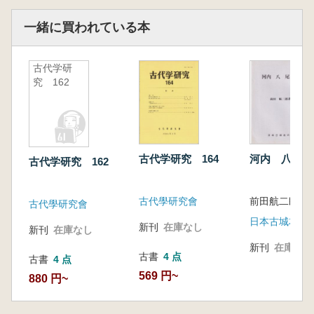
■新刊紹介■
一緒に買われている本
大野嶺夫『岩橋千塚ところ・どころ』 堀田
啓一 49
古代学研
究 162
■書評■
高橋 学著『平野の環境考古学』 山田 清
朝 51
古代学研究 164
河内 八尾城
古代学研究 162
■古代学への提言 20■
古代學研究會
前田航二郎 
市町村合併と文化財保護 三浦 到 表紙裏
古代學研究會
日本古城友の
新刊
在庫なし
新刊
在庫なし
■編集後記■寺沢 薫 裏表紙
新刊
在庫なし
古書
4 点
古書
4 点
569 円~
880 円~