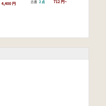
712 円~
古書
2 点
4,400 円