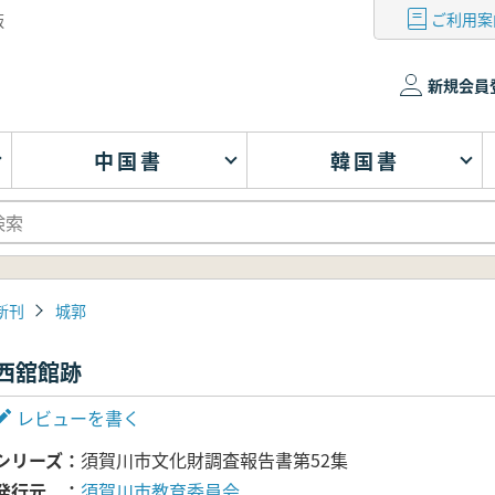
ご利用案
版
新規会員
中国書
韓国書
新刊
城郭
西舘館跡
レビューを書く
シリーズ
須賀川市文化財調査報告書第52集
発行元
須賀川市教育委員会