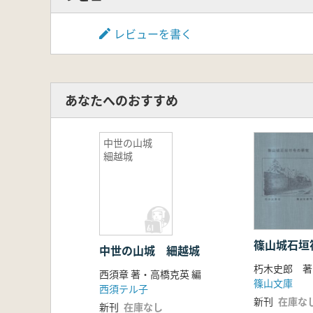
レビューを書く
あなたへのおすすめ
中世の山城
細越城
篠山城石垣
中世の山城 細越城
朽木史郎 著
西須章 著・高橋克英 編
篠山文庫
西須テル子
新刊
在庫な
新刊
在庫なし