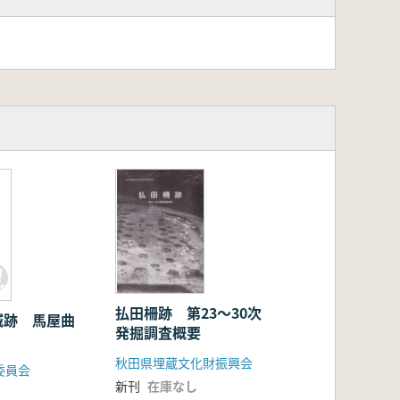
払田柵跡 第23〜30次
城跡 馬屋曲
発掘調査概要
秋田県埋蔵文化財振興会
委員会
新刊
在庫なし