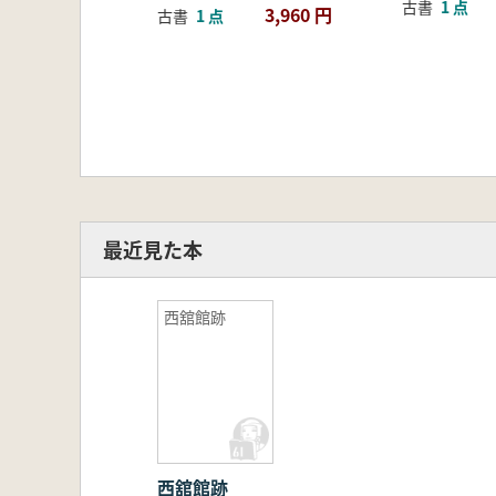
古書
1 点
3,960 円
古書
1 点
最近見た本
西舘館跡
西舘館跡