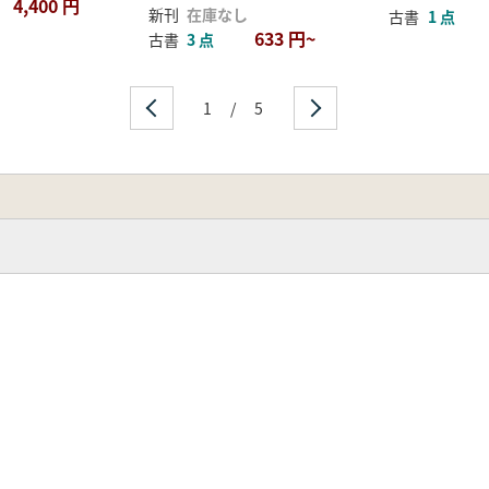
4,400 円
新刊
在庫なし
古書
1 点
633 円~
古書
3 点
1
/
5