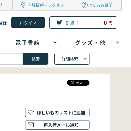
内
店舗情報・アクセス
よくある質問
0
0
登録
点
円
電子書籍
グッズ・他
詳細検索
ほしいものリストに追加
再入荷メール通知