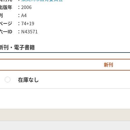
出版年
2006
判
A4
ページ
74+19
六一ID
N43571
新刊・電子書籍
新刊
在庫なし