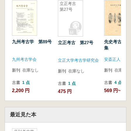
立正考古
第27号
九州考古学 第89号
先史考古学論
立正考古 第27号
集
九州考古学会
安斎正人
立正大学考古学研究会
新刊
在庫なし
新刊
在庫なし
新刊
在庫なし
古書
1 点
古書
4 点
古書
1 点
2,200 円
569 円~
475 円
最近見た本