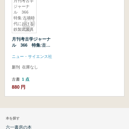
月刊考古学
ジャーナ
ル 366
特集:古墳時
代における
鉄製武装具
月刊考古学ジャーナ
ル 366 特集:古墳
時代における鉄製武
ニュー・サイエンス社
装具
新刊
在庫なし
古書
1 点
880 円
本を探す
六一書房の本