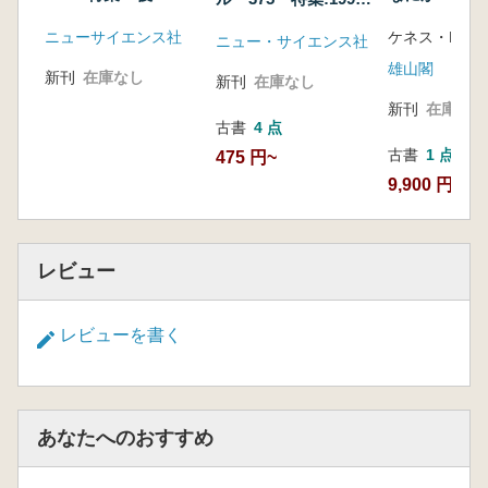
末期古墳出土の武器
西海岸の先史
年の考古学界の動向
ニューサイエンス社
ニュー・サイエンス社
雄山閣
新刊
在庫なし
新刊
在庫なし
新刊
在庫なし
古書
4 点
古書
1 点
475 円~
9,900 円
レビュー
レビューを書く
あなたへのおすすめ