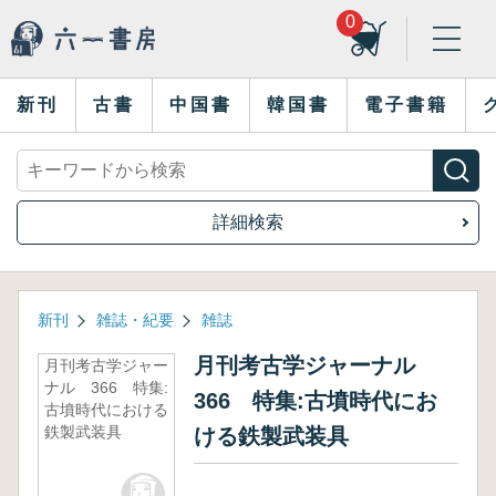
0
新刊
古書
中国書
韓国書
電子書籍
詳細検索
新刊
雑誌・紀要
雑誌
月刊考古学ジャーナル
月刊考古学ジャー
ナル 366 特集:
366 特集:古墳時代にお
古墳時代における
鉄製武装具
ける鉄製武装具