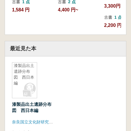
古書
1 点
古書
2 点
3,300円
1,584 円
4,400 円~
古書
1 点
2,200 円
最近見た本
漆製品出土
遺跡分布
図 西日本
編
漆製品出土遺跡分布
図 西日本編
奈良国立文化財研究所埋蔵文化財センター