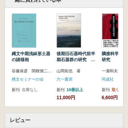
一緒に買われている本
縄文中期浅鉢形土器
後期旧石器時代前半
隣接科学と古
の諸様相
期石器群の研究 南
研究
関東武蔵野台地から
谷藤保彦 関根愼二 編
山岡拓也 著
の展望
縄文セミナーの会
六一書房
同成社
新刊
在庫なし
新刊
10冊以上
新刊
取り寄せ
11,000円
6,600円
レビュー