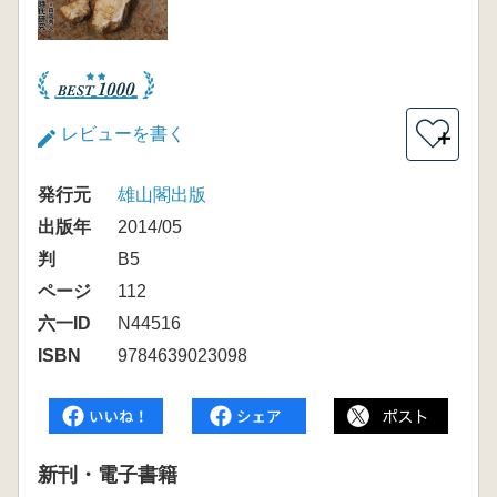
レビューを書く
＋
発行元
雄山閣出版
出版年
2014/05
判
B5
ページ
112
六一ID
N44516
ISBN
9784639023098
新刊・電子書籍