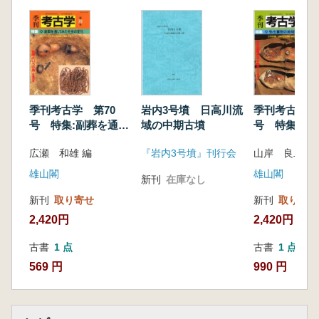
の類似点と相違点
<生産諸力の向上をめぐって>
谷澤亜里 玉生産の画期と弥生社会
谷畑美帆 骨病変からみた弥生人 農耕社会
下における弥生人の骨病変について
村上由美子 弥生時代における木材利用の変
化
季刊考古学 第70
岩内3号墳 日高川流
季刊考古学 
<古墳前夜を解析する>
号 特集:副葬を通し
域の中期古墳
号 特集:弥
村瀬陸 画文帯神獣鏡からみた弥生のおわり
てみた社会の変化
地域的展開
広瀬 和雄 編
『岩内3号墳』刊行会
山岸 良二 編
と古墳のはじまり
森岡秀人 弥生小形仿製鏡はなぜ生まれたか
雄山閣
雄山閣
新刊
在庫なし
水澤幸一 北限の高地性集落と古墳の出現
新刊
取り寄せ
新刊
取り寄せ
須藤智恵美 初期国家論から考える弥生文化
2,420円
2,420円
の時代
<コラム>
古書
1 点
古書
1 点
柴田妃三光 学生と博物館と考古学を結ぶ新
569 円
990 円
しい試み 講座「若き考古学徒、論壇デビュ
ー!」
中村健二 東北アジア系青銅剣鋳型の新資料