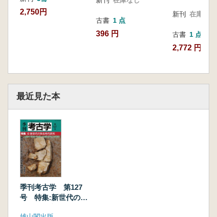
2,750円
新刊
在庫なし
古書
1 点
396 円
古書
1 点
2,772 円
最近見た本
季刊考古学 第127
号 特集:新世代の弥
生時代研究
雄山閣出版