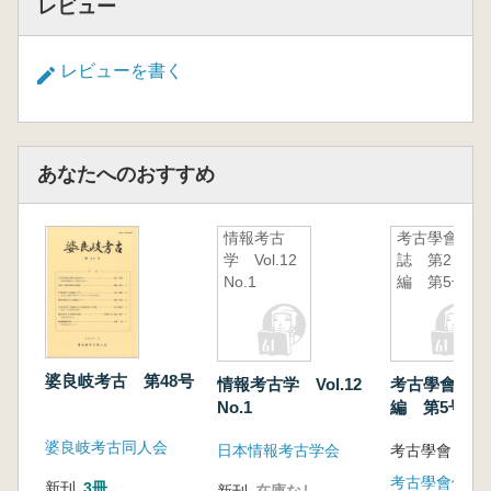
レビュー
から 滋賀県上御殿遺跡
【最近の発掘から】
山崎真治 人類史の「空白」を探る 沖縄県
レビューを書く
南城市サキタリ洞遺跡
佐々木健策 御用米曲輪にみる戦国期小田原
城 神奈川県小田原市小田原城跡
あなたへのおすすめ
情報考古
考古學會雜
学 Vol.12
誌 第2
No.1
編 第5号
婆良岐考古 第48号
情報考古学 Vol.12
考古學會雜誌
No.1
編 第5号
婆良岐考古同人会
日本情報考古学会
考古學會 編
考古學會假事
新刊
3冊
新刊
在庫なし