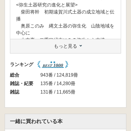
<弥生土器研究の進化と展望>
柴田将幹 初期遠賀川式土器の成立地域と伝
播
奥原このみ 縄文土器の弥生化 山陰地域を
中心に
山本亮 二重口縁壺にみる弥生から古墳
もっと見る
相場さやか 伊賀における東海系土器と大和
流入経路 S宇甕A・B類を中心に
<「新石器」弥生時代から「金属器」弥生時代
ランキング
へ>
白谷朋世 長期編年下の石器流通の経済学
総合
943番 / 124,819冊
今井真由美 長期編年下の鉄器流通の経済学
雑誌・紀要
135番 / 14,280冊
森貴教 弥生時代における砥石使用形態の変
雑誌
131番 / 11,665冊
化 石器から鉄器へ
ロラン・ネスプルス ヨーロッパにおける鉄
器時代と鉄器化の意義
ウェルナー・シュタインハウス 中欧の青銅
一緒に買われている本
器・鉄器時代黎明期と金属器を持つ弥生文化と