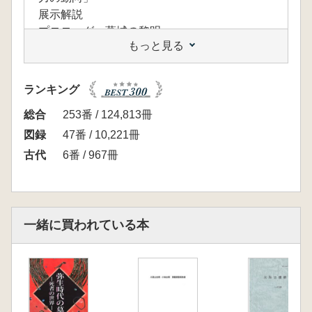
展示解説
プロローグ 葛城の黎明
もっと見る
久渡3号墳/鴨都波1号墳
市村慎太郎 (もっと知りたい)墳丘薬と古墳
1 馬見丘陵の古墳と葛城の政治連合
ランキング
新山古墳/築山古墳/佐味田宝塚古墳/佐味田
貝吹山古墳
総合
253番 / 124,813冊
鈴千夏 (コラム)馬見古墳群における鏡の出
図録
47番 / 10,221冊
土経緯
古代
6番 / 967冊
市村慎太郎 (もっと知りたい)鏡の多量副葬
島の山古墳/巣山古墳/ナガレ山古墳/新木山
古墳/乙女山古墳
飯田浩光 (もっと知りたい)「場」からみた
一緒に買われている本
形象埴輪
2 葛城襲津彦の登場
室宮山古墳/百舌鳥古墳/古市古墳
森本徹 (もっと知りたい)陶質土器と船形土
器