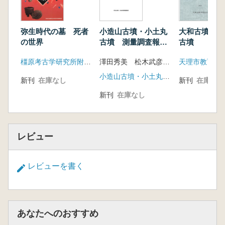
廣瀬時習 (もっと知りたい)家形埴輪と靫形
埴輪
3 葛城氏の隆盛
弥生時代の墓 死者
小造山古墳・小土丸
大和古墳群1
1 葛城の集落群と葛城氏
の世界
古墳 測量調査報告
古墳
南郷遺跡群/名柄遺跡/法円坂遺跡/讃良郡条
書
橿原考古学研究所附属博物館
澤田秀美 松木武彦 仲田周平
天理市教育委
里遺跡/森遺跡/長原遺跡/陶邑窯跡群
関本優美子 (もっと知りたい)豪族居館の研
小造山古墳・小土丸古墳測量調査団(くらしき作陽大学)
新刊
在庫なし
新刊
在庫なし
究史
新刊
在庫なし
2 葛城と河内の初期群集墳
石光山古墳群/巨勢山古墳群/太秦古墳群/長
原古墳群
森本徹 (もっと知りたい)初期群集墳の被葬
レビュー
者像
4 古墳時代後半期の葛城地域
レビューを書く
1 雄略大王と葛城氏の衰退
掖上鑵子塚古墳/新庄屋敷山古墳/狐井城山
古墳/川合大塚山古墳/川合城山古墳
鈴千夏 (もっと知りたい)雄略大王と地域勢
あなたへのおすすめ
力