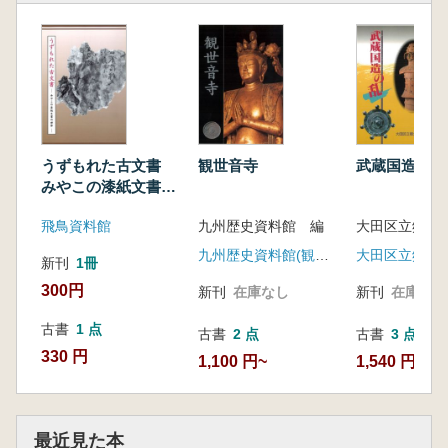
2 葛城・巨勢の古墳と蘇我氏の台頭
條ウル神古墳/市尾墓山古墳/市尾宮塚古墳
西村歩 (もっと知りたい)文献からみた古代
氏族の分布
ドンド垣内古墳群/南郷ハカナベ古墳/水泥
塚穴古墳/水泥南古墳
関本優美子 (もっと知りたい)終末期古墳の
うずもれた古文書
観世音寺
武蔵国造の乱
墳丘
みやこの漆紙文書の
エピローグ ヤマト王権と葛城
世界
飛鳥資料館
九州歴史資料館 編
牧野古墳/久渡2号墳/平野古墳群
鈴千夏 付論 馬見古墳群における階層秩序
九州歴史資料館(観世音寺)
大田区立郷土
新刊
1冊
森本徹 付論 対外交易からみた葛城氏と大王
300円
新刊
在庫なし
新刊
在庫なし
家
加藤謙吉 特別論考 古代史からみた葛城氏の
古書
1 点
古書
2 点
古書
3 点
実態
330 円
1,100 円~
1,540 円~
最近見た本