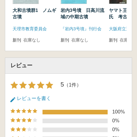
第2節 調査の成果
大和古墳群1 ノムギ
岩内3号墳 日高川流
ヤマト王権と
1.地理的・歴史的環境(渡瀬健太)
古墳
域の中期古墳
氏 考古学か
2.墳丘(仲田周平・渡瀬健太)
古代氏族の盛
天理市教育委員会
『岩内3号墳』刊行会
3.採集遺物
鉄器(渡瀬健太)
新刊
在庫なし
新刊
在庫なし
新刊
在庫なし
ガラス玉(仲田周平・野村弥穂)
埴輪(藤原佳美・野崎麻衣)
4.過去に採集された埴輪(澤田秀実)
レビュー
第3節 小結(澤田秀実)
第2章 小坑古墳の測量調査
第1節 研究の目的と経過、方法
5
（1件）
1.調査の目的(澤田秀実)
2.調査研究の経過および参加者、協力者(仲
レビューを書く
田周平・松木武彦)
3.調査の方法(仲田周平)
100%
第2節 調査成果
0%
1.地理的・歴史的環境(宮崎約子)
0%
2.墳丘(金澤奈摘)