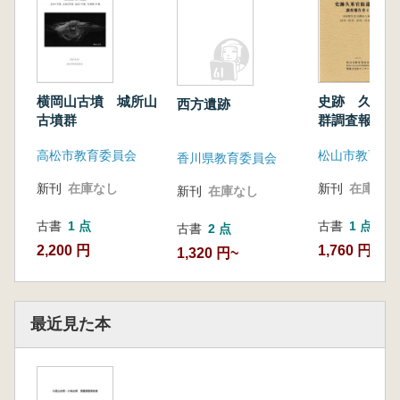
横岡山古墳 城所山
史跡 久米官
西方遺跡
古墳群
群調査報告書
高松市教育委員会
松山市教育委
香川県教育委員会
新刊
在庫なし
新刊
在庫なし
新刊
在庫なし
古書
1 点
古書
1 点
古書
2 点
2,200 円
1,760 円
1,320 円~
最近見た本