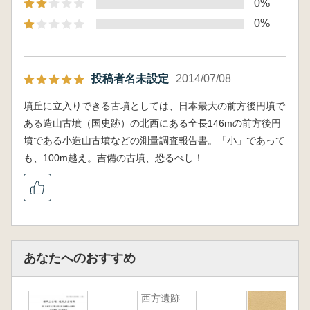
0%
3.採集遺物(岡田歩惟)
第3節 小結(松木武彦)
0%
第3章 考察
第1節 墳丘形態からみた小造山古墳、小筑古
墳(澤田秀実)
投稿者名未設定
2014/07/08
第2節 円筒埴輪からみた小造山古墳の編年的
位置付け(青木和寛・宮崎絢子)
墳丘に立入りできる古墳としては、日本最大の前方後円墳で
第3節 円筒埴輪からみた小筑古墳の編年的位
ある造山古墳（国史跡）の北西にある全長146mの前方後円
置付け(鄭 鴻宗・宮崎絢子)
墳である小造山古墳などの測量調査報告書。「小」であって
第4節 小造山古墳で採集された甲冑片(渡瀬健
も、100m越え。吉備の古墳、恐るべし！
太)
第5節 測量データからTINを作成する考え方
について(庄 政典)
第4章 むすび(松木武彦)
あなたへのおすすめ
西方遺跡