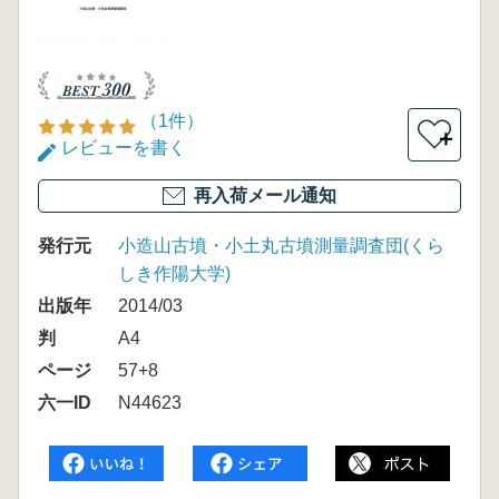
（1件）
＋
レビューを書く
再入荷メール通知
発行元
小造山古墳・小土丸古墳測量調査団(くら
しき作陽大学)
出版年
2014/03
判
A4
ページ
57+8
六一ID
N44623