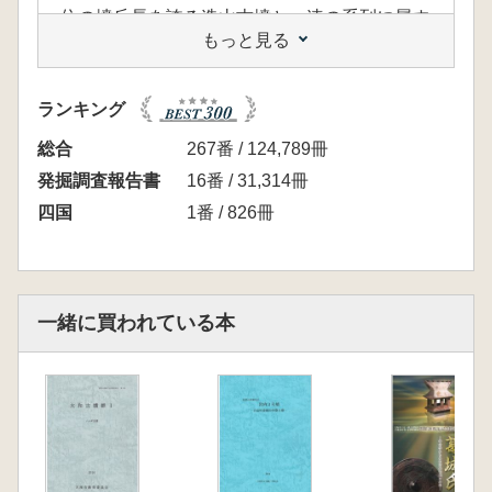
位の墳丘長を誇る造山古墳と一連の系列に属す
もっと見る
るとされるが、それとの年代上の新古について
はさまざまな議論があった。今回の調査は、こ
の議論に一定の帰結を示すことに主眼を置き、
ランキング
近年の趨勢とはやや異なるふうに結論を出せつ
つあることは考古学徒冥利に尽きる。今後、造
総合
267番 / 124,789冊
山古墳の歴史的位置付けに迫っていくための前
発掘調査報告書
16番 / 31,314冊
提の一つにもなり得よう。
四国
1番 / 826冊
一方の小土丸古墳についてもまた、それを含む
一連の古墳のなかで盟主的な存在とみなされて
きた天狗山古墳との関係が、新たな一知見とし
て注目される。小さな古墳ではあるが、いわゆ
一緒に買われている本
る雄略朝の問題として注目されてきた「造山・
作山」後における吉備地域の古墳研究にとっ
て、重要な材料になるものと思う。(序言より
抜粋)
<目次>
第1章 小造山古墳の測量調査
第1節 調査の目的と経過、方法