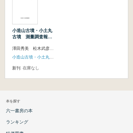
小造山古墳・小土丸
古墳 測量調査報告
書
澤田秀美 松木武彦 仲田周平
小造山古墳・小土丸古墳測量調査団(くらしき作陽大学)
新刊
在庫なし
本を探す
六一書房の本
ランキング