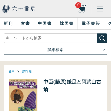
0
新刊
古書
中国書
韓国書
電子書籍
詳細検索
新刊
資料集
中臣(藤原)鎌足と阿武山古
墳