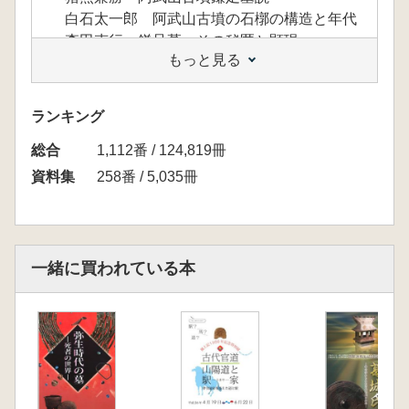
白石太一郎 阿武山古墳の石槨の構造と年代
森田克行 鎌足墓、その秘匿と顕現
もっと見る
第1部 基調講演(午後の部)
中尾芳治 大化改新と難波宮
和田萃 中臣氏と藤原鎌足
ランキング
水野正好 阿武山古墳と中臣氏・藤原氏
総合
塚口義信 【特別寄稿】終末期古墳とその被葬
1,112番 / 124,819冊
者
資料集
258番 / 5,035冊
一緒に買われている本