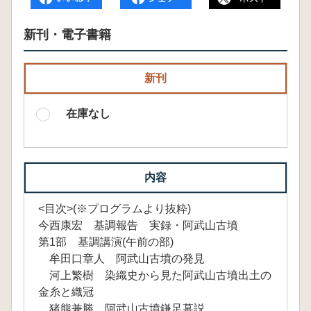
新刊・電子書籍
新刊
在庫なし
内容
<目次>(※プログラムより抜粋)
今西康宏 基調報告 実録・阿武山古墳
第1部 基調講演(午前の部)
牟田口章人 阿武山古墳の発見
河上繁樹 染織史から見た阿武山古墳出土の
金糸と織冠
猪熊兼勝 阿武山古墳鎌足墓説