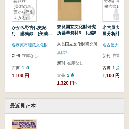
講義録
分析計業績
(美濃の東
報告書19
西から歴史
をみる)
奈良国立文化財研究
かかみ野古代史紀
名古屋大学加
所基準資料6 瓦編6
行 講義録 (美濃の
量分析計業績
東西から歴史をみる)
19
奈良国立文化財研究所
各務原市埋蔵文化財調査センター
真陽社
新刊
在庫なし
新刊
在庫なし
新刊
在庫なし
古書
1 点
古書
1 点
古書
2 点
1,100 円
1,100 円
1,320 円~
最近見た本