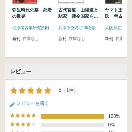
弥生時代の墓 死者
古代官道 山陽道と
ヤマト王権と
の世界
駅家 律令国家を支
氏 考古学か
えた道と駅
古代氏族の盛
橿原考古学研究所附属博物館
兵庫県立考古博物館
新刊
在庫なし
新刊
在庫なし
新刊
在庫なし
レビュー
5
（1件）
レビューを書く
100%
0%