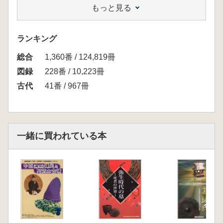
もっと見る
古代の人々と交通の関わりを探ります。
<目次>
1 序章
ランキング
2 隋唐帝国の道
総合
3 律令格式への道―倭国から日本へ―
1,360番 / 124,819冊
4 七道と駅制の整備
図録
228番 / 10,223冊
5 遠朝廷から京師へ―古代山陽道と駅家―
古代
41番 / 967冊
コラム一「古代山陽道の変遷」
6 山陽道その後
コラムニ「中世の山陽道」
コラム三「近世の山陽道―播磨国を中心に
一緒に買われている本
―」
7 今里幾次先生の足跡―古代山陽道駅家研究
の先達―