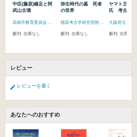
中臣(藤原)鎌足と阿
弥生時代の墓 死者
ヤマト王権と
武山古墳
の世界
氏 考古学か
古代氏族の盛
高槻市教育委員会 文化財課 今城塚古代歴史館
橿原考古学研究所附属博物館
新刊
在庫なし
新刊
在庫なし
新刊
在庫なし
レビュー
レビューを書く
あなたへのおすすめ