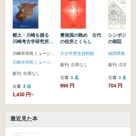
郷土・川崎を掘る
豊後国の眺め 古代
シンポジウム
川崎考古学研究所の
の役所とくらし
の朝廷 東
活動の軌跡
大宰府
川崎市市民ミュージアム 編
大分市歴史資料館
福岡県教育委
川崎市市民ミュージアム
新刊
在庫なし
新刊
在庫なし
新刊
在庫なし
古書
1 点
古書
1 点
990 円
704 円
古書
3 点
1,430 円~
最近見た本