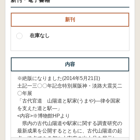
新刊・電子書籍
新刊
在庫なし
内容
※絶版になりました(2014年5月21日)
土記一三〇〇年記念特別展阪神・淡路大震災二
〇年展
「古代官道 山陽道と駅家(うまや)―律令国家
を支えた道と駅―」
<内容>※博物館HPより
県内の古代山陽道や駅家に関する調査研究の
最新成果を公開するとともに、古代山陽道の起
点・終点である都や大宰府の出土品を展示し、