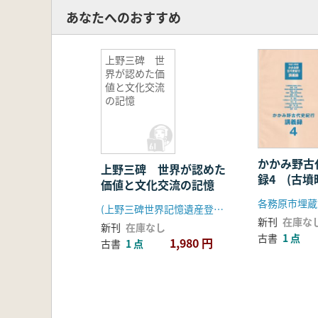
あなたへのおすすめ
上野三碑 世
界が認めた価
値と文化交流
の記憶
かかみ野古
上野三碑 世界が認めた
録4 (古
価値と文化交流の記憶
文化)
(上野三碑世界記憶遺産登録推進協議会)
新刊
在庫な
新刊
在庫なし
古書
1 点
1,980 円
古書
1 点