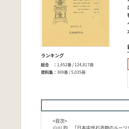
ランキング
総合
1,652番 / 124,817冊
資料集
369番 / 5,035冊
<目次>
山川 均 「日本中世石造物のルーツ