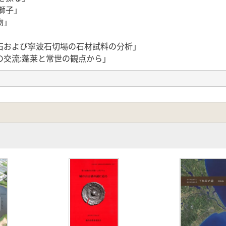
獅子」
物」
石および寧波石切場の石材試料の分析」
の交流:蓬莱と常世の観点から」