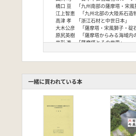
橋口 亘 「九州南部の薩摩塔・宋風
江上智恵 「九州北部の大陸系石造
高津 孝 「浙江石材と中世日本」
大木公彦 「薩摩塔・宋風獅子・碇
原尻英樹 「薩摩塔からみる海域内
井形 進 「薩摩塔とその世界」
一緒に買われている本