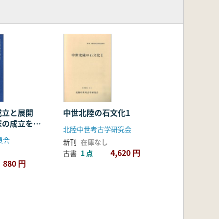
成立と展開
中世北陸の石文化1
家の成立を探
北陸中世考古学研究会
員会
新刊
在庫なし
4,620 円
古書
1 点
880 円