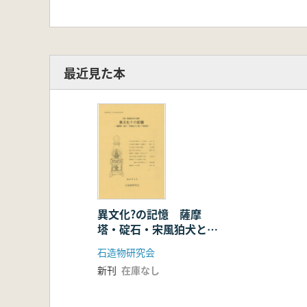
最近見た本
異文化?の記憶 薩摩
塔・碇石・宋風狛犬と東
シナ海世界
石造物研究会
新刊
在庫なし