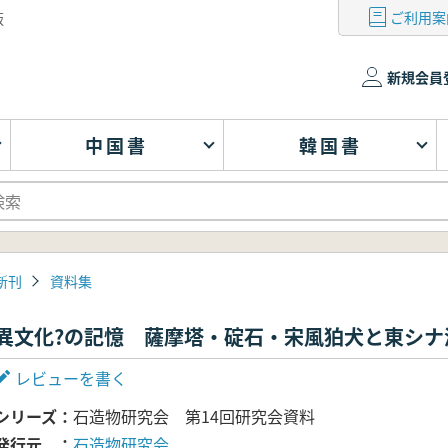
ご利用案
版
新規会員
中国書
韓国書
新刊
資料集
異文化?の記憶 薩摩塔・碇石・宋風狛犬と東シナ
レビューを書く
シリーズ
石造物研究会 第14回研究会資料
発行元
石造物研究会