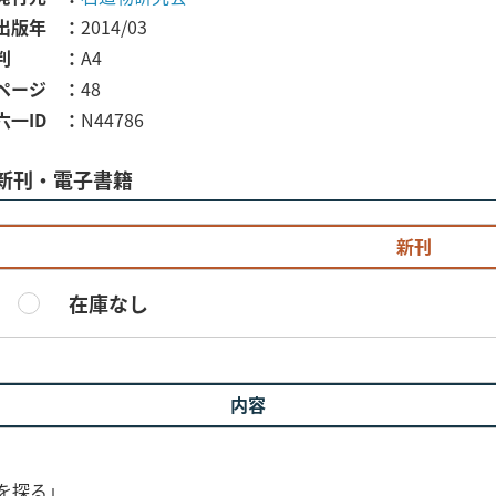
出版年
2014/03
判
A4
ページ
48
六一ID
N44786
新刊・電子書籍
新刊
在庫なし
内容
を探る」