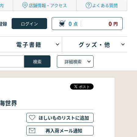
内
店舗情報・アクセス
よくある質問
0
0
登録
点
円
電子書籍
グッズ・他
詳細検索
海世界
ほしいものリストに追加
再入荷メール通知