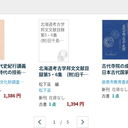
北海道考古学
邦文文献目録
第5・6集
(附)旧千島・
旧樺太考古学
邦文文献目録
代史紀行講義
古代寺院の
北海道考古学邦文文献目
墳時代の技術と
日本古代国
録第5・6集 (附)旧千
る・5
島・旧樺太考古学邦文文
各務原市埋蔵文化財調査センター
泉南市教育委
松下亘 編
献目録
し
新刊
在庫なし
松下亘
1,386 円
古書
1 点
新刊
在庫なし
1,394 円
古書
1 点
1
/
5