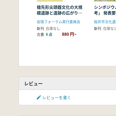
槍先形尖頭器文化の大規
シンポジウ
模遺跡と遺跡の広がり
考」 発
武井遺跡発掘60周年
岩宿フォーラム実行委員会
新刊
在庫なし
新刊
在庫な
880 円~
古書
6 点
レビュー
レビューを書く