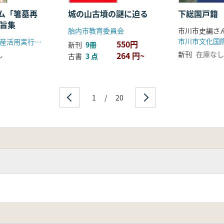
ム「箸墓再
城の山古墳の謎に迫る
下総国戸籍
表要旨集
胎内市教育委員会
桜井市文化遺産活用実行委員会
550円
新刊
9冊
新刊
在庫なし
し
264 円~
古書
3 点
1
/
20