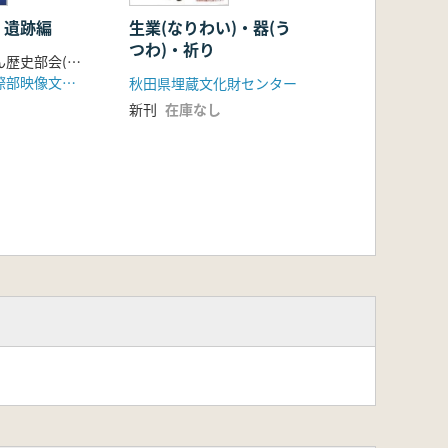
 遺跡編
生業(なりわい)・器(う
つわ)・祈り
市川市史編さん歴史部会(古代)
市川市文化国際部映像文化センター
秋田県埋蔵文化財センター
新刊
在庫なし