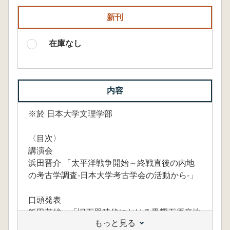
新刊
在庫なし
内容
※於 日本大学文理学部
〈目次〉
講演会
浜田晋介 「太平洋戦争開始～終戦直後の内地
の考古学調査-日本大学考古学会の活動から-」
口頭発表
飯田茂雄 「旧石器時代における黒耀石原産地
もっと見る
遺跡の研究-鷹山遺跡群第Ⅰ遺跡S地点における