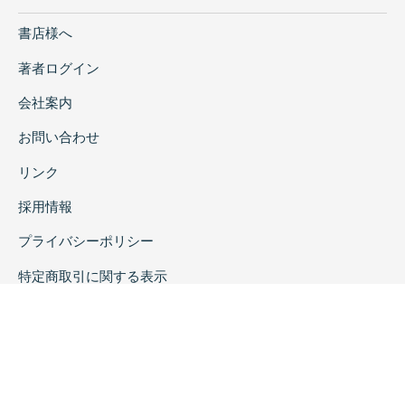
田口哲也・奈良貴史・影山幾男 「改葬された
書店様へ
港区芝西應寺内松平家墓所に関する考古学・人
類学的研究」
著者ログイン
松本啓子 「ヨーロッパ・マジョリカ陶器の生
会社案内
産・流通と宗教改革-鎖国期の日本出土品を中
心に-」
お問い合わせ
井上 巖 「日本列島の黒曜石の岩石学的分析と
分類について」
リンク
中村 大・Simon Kaner・Donald Henson 「日
採用情報
本考古学および文化遺産に関するオンライン英
語教材の開発」
プライバシーポリシー
槙林啓介・米澤 剛 「大後背湿地帯の出現と広
特定商取引に関する表示
範囲経済-先史中国における稲作化過程の解明
への試み-」
黄 暁 芬・Nguyen Van Doan・Le Van Chien・
Troung Dac Chien・Dinh Le Huyen・大賀克
彦・中村大介 「ベトナム北部LUY LAU古城と
清姜・参亜漢墓群の調査成果」