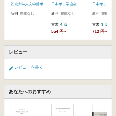
茨城大学人文学部考古学研究室
日本考古学協会
日本考古学協
川又隆央・白鳥良一・松本秀明・千葉宗久・太
田昭夫・斎野裕彦・熊谷 篤・太田良一・板橋
新刊
在庫なし
新刊
在庫なし
新刊
在庫なし
晋也 「仙台平野南部における東日本大震災の
津波痕跡の発掘調査-宮城県岩沼市高大瀬遺跡
古書
4 点
古書
3 点
の調査事例を通して-
554 円~
712 円~
山田康弘・茂原信生・柴田知二・蔦川貴祥・根
岸 洋 「岩手県二戸市中穴牛遺跡における遠賀
レビュー
川系土器使用の土器棺墓について」
中園 聡・平川ひろみ・太郎良真妃・黒木梨
レビューを書く
絵・川宿田好見・新屋敷久美子・楊 帆 「土器
製作者の個人同定は考古学に何をもたらすか-
方法の開発研究を通じて-」
外山政子・有山径世・洞口正史・渡辺修一・小
あなたへのおすすめ
此木真理 「土鍋の使用痕跡から見た煮炊き技
術の東西差」
小林正史 「近畿・吉備地方における弥生時代
から古墳時代への炊飯方法の変化」