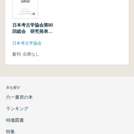
輪絵画」
真野和夫 「三角縁神獣鏡の編年と分類」
水野敏典・奥山誠義・古谷 毅・徳田誠志 「三
日本考古学協会第80
角縁神獣鏡『同笵鏡』にみる同型技法の使用痕
回総会 研究発表要
跡の研究」
旨
川添和暁 「知多式製塩土器について」
日本考古学協会
松永悦枝・西村秀子 「漆記号付須恵器の性格
塚本敏夫 「古代・中世における武具埋納祭祀
新刊
在庫なし
の具体相」
相原淳一・駒木野智寛 「日本海東縁の津波堆
積層と遺跡-山形県飛鳥を中心として-」
古川 匠・釜井俊孝・中塚 良 「聚楽第跡の
本を探す
発掘調査と表面波探査」
六一書房の本
合田茂伸・森下真企・福庭万里子 「徳川大坂
ランキング
城東六甲採石場測量調査の成果と課題-3Dレー
ザー測量を使用した甲山G地区の調査-」
特価図書
川宿田好見・津村宏臣・茂木孝太郎 「小豆島
特集
天狗岩磯丁場における水中遺構調査と評価」