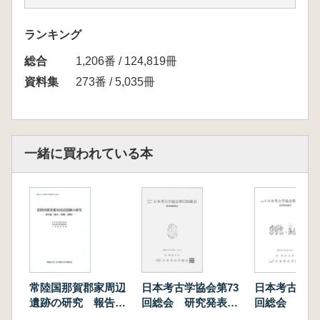
黒耀石の入手とその構成-」
山崎真治・藤田祐樹・片桐千亜紀・黒住耐二・
ランキング
國木田 大・大城逸朗 「沖縄県南城市サキタリ
総合
洞遺跡の発掘調査(2009～2013年度)」
1,206番 / 124,819冊
阿部芳郎 「縄文時代土器製塩の実証と展開」
資料集
273番 / 5,035冊
吉田邦夫・西田泰民・小熊博史・宮尾 亨・宮
内信雄 「火焔土器のX線CTによる製作技術の
検討」
小林広和 「蛇の脱皮が描写される顔面突起と
一緒に買われている本
土偶頭部-山梨県一の沢遺跡出土遺物の再検
討-」
植田 真・高井健吾・水野慎士・高木隆司 「CG
による縄文原体の復元と回転施文のシミュレー
ション」
斎野裕彦・鈴木 隆・小泉博明・黒田智章・庄
子裕美・松本秀明 「仙台平野中部における弥
生時代の地震・津波痕跡調査とその方法-考古
常陸国那賀郡家周辺
日本考古学協会第73
日本考古学協
学と地形学の連携による沓形遺跡・荒井広瀬遺
遺跡の研究 報告編
回総会 研究発表要
回総会 研究
(地名・遺構・遺物)
旨
旨
跡の調査事例を通して-」