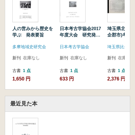
田村和裕・山崎頼人 「直置きから浮き置きに
伴う炊飯方法の変化-北部九州地方を事例とし
て-」
杉山秀宏・桜岡正信・友廣哲也・徳江秀夫
人の営みから歴史を
日本考古学協会2017
埼玉県北西部
「金井東裏遺跡(6世紀初頭の火砕流で被災した
学ぶ 発表要旨
年度大会 研究発表
企郡市)考古
ムラ)の調査について」
要旨
2 弥生・古
深澤敦仁・中島直樹 「群馬県玉村町・下郷天
多摩地域史研究会
日本考古学協会
神塚古墳の再検討-失われた前方後円墳の復元
新刊
在庫なし
新刊
在庫なし
新刊
在庫なし
を目指して-」
岩本 崇 「出雲地域における古墳終焉の一様
古書
1 点
古書
1 点
古書
1 点
相」
1,650 円
633 円
2,376 円
岡安光彦 「原始和弓の起源とその歴史的意
味」
大西智和・鐘ヶ江賢二・中村直子・竹中正巳
最近見た本
「古墳時代食用資源利用の実態の解明-薩摩川
内市手打貝塚の発掘調査-」
小林青樹・石橋 宏・野尻義敬・蔵野泰洋・加
藤大二郎 「栃木市圓通寺古墳出土の樹木の埴