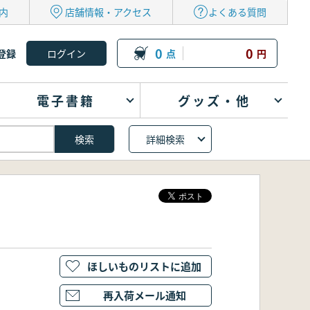
内
店舗情報・アクセス
よくある質問
0
0
登録
点
円
電子書籍
グッズ・他
詳細検索
ほしいものリストに追加
再入荷メール通知