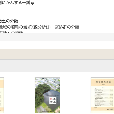
刻にかんする一試考
胎土の分類
地域の埴輪の蛍光X線分析(1)―窯跡群の分類―
東地方の埴輪
―胎土分析と埴輪生産組織論―
採埴輪
筒埴輪
宝馬188号墳出土形象埴輪
墳時代前期資料について
出土埴輪について
筒形埴輸
212号墳出土の埴輪について