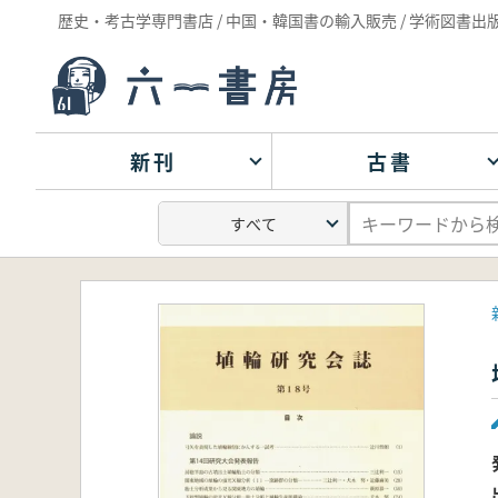
歴史・考古学専門書店 / 中国・韓国書の輸入販売 / 学術図書出
新刊
古書