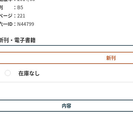
判
B5
ページ
221
六一ID
N44799
新刊・電子書籍
新刊
在庫なし
内容