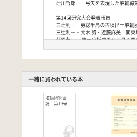
辻川哲郎 弓矢を表現した埴輪線
第14回研究大会発表報告
三辻利一 房総半島の古墳出土埴輪
三辻利―・犬木 努・近藤麻美 関東
萩原恭一 胎土分析成果から見る関
犬木 努 下総型埴輪の蛍光X線分析
第14回研究大会討議の記録
足立住代 足利所在の正善寺古墳表
一緒に買われている本
志村 哲 太田市別所茶臼山古墳の円
今城未知 千葉県山武郡芝山町山田・
埴輪研究会
斉藤 新 常陸太田市星神社古墳の古
誌 第19号
近藤麻美 千葉県香取市城山4号墳
加藤一郎 箸墓古墳出土品の再検討
河内一浩 紀伊・権現平1号墳の円
渕内美智子・松林豊樹 宮崎県西都原