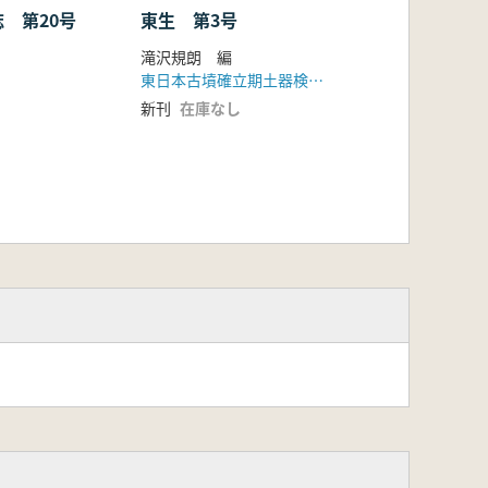
 第20号
東生 第3号
滝沢規朗 編
東日本古墳確立期土器検討会
新刊
在庫なし