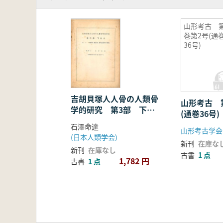
山形考古 第
巻第2号(通
36号)
吉胡貝塚人人骨の人類骨
山形考古 
学的研究 第3部 下肢
(通巻36号)
骨 其一、ニ ※2冊セ
石澤命達
山形考古学会
ット
(日本人類学会)
新刊
在庫な
新刊
在庫なし
古書
1 点
1,782 円
古書
1 点