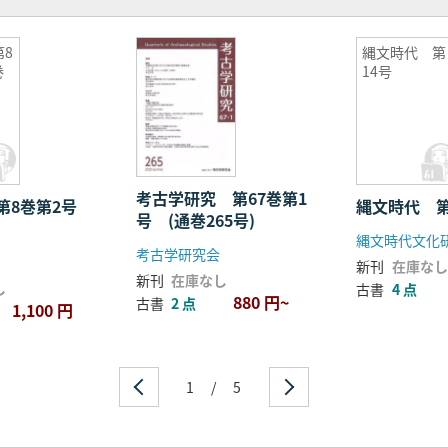
8
縄文時代 第
巻
14号
考古学研究 第67巻第1
第8巻第2号
縄文時代 第
号 (通巻265号)
縄文時代文化
考古学研究会
新刊
在庫なし
新刊
在庫なし
し
古書
4 点
880 円~
古書
2 点
1,100 円
1
/
5