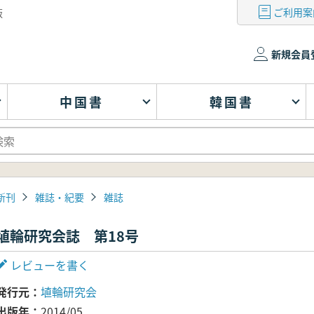
ご利用案
版
新規会員
中国書
韓国書
新刊
雑誌・紀要
雑誌
埴輪研究会誌 第18号
レビューを書く
発行元
埴輪研究会
出版年
2014/05