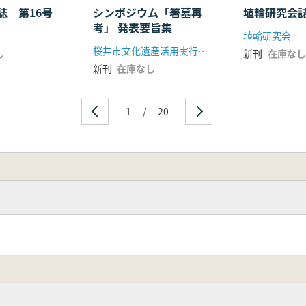
誌 第16号
シンポジウム「箸墓再
埴輪研究会誌
考」 発表要旨集
埴輪研究会
桜井市文化遺産活用実行委員会
し
新刊
在庫なし
新刊
在庫なし
1
/
20