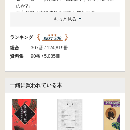
のか?」
福永伸哉「古墳時代の成立と箸墓古墳」
もっと見る
寺澤 薫「『定形型』か『纒向型』か-前方後
円墳の創成-」
ランキング
総合
307番 / 124,819冊
資料集
90番 / 5,035冊
一緒に買われている本