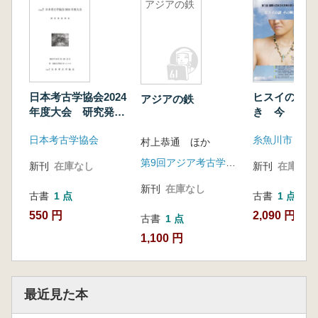
アジアの鉄
日本考古学協会2024
ヒスイの謎 
アジアの鉄
年度大会 研究発表
き 今
要旨
日本考古学協会
村上恭通 ほか
第9回アジア考古学四学会合同講演会実行委員会
新刊
在庫なし
新刊
在庫なし
新刊
在庫なし
古書
1 点
古書
1 点
550 円
2,090 円
古書
1 点
1,100 円
最近見た本