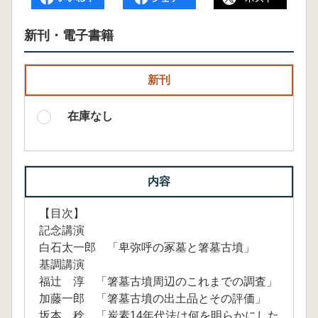
新刊・電子書籍
新刊
在庫なし
内容
【目次】
記念講演
白石太一郎 「卑弥呼の冢墓と箸墓古墳」
基調講演
福辻 淳 「箸墓古墳周辺のこれまでの調査」
加藤一郎 「箸墓古墳の出土品とその評価」
坂本 稔 「炭素14年代法は何を明らかにした