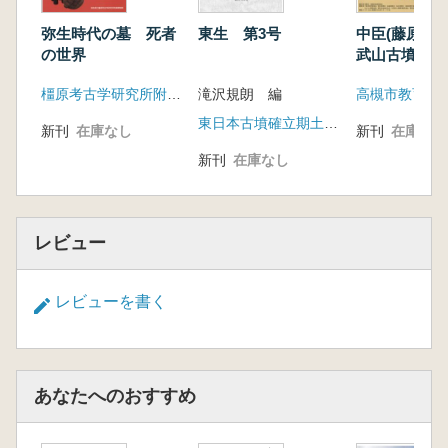
弥生時代の墓 死者
東生 第3号
中臣(藤原)鎌
の世界
武山古墳
橿原考古学研究所附属博物館
滝沢規朗 編
東日本古墳確立期土器検討会
新刊
在庫なし
新刊
在庫なし
新刊
在庫なし
レビュー
レビューを書く
あなたへのおすすめ