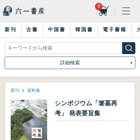
0
新刊
古書
中国書
韓国書
電子書籍
詳細検索
新刊
資料集
シンポジウム「箸墓再
考」 発表要旨集