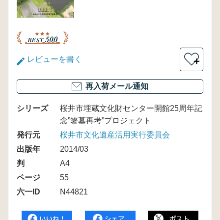
レビューを書く
＋
再入荷メール通知
シリーズ
桜井市埋蔵文化財センター開館25周年記
念”箸墓再考”プロジェクト
発行元
桜井市文化遺産活用実行委員会
出版年
2014/03
判
A4
ページ
55
六一ID
N44821