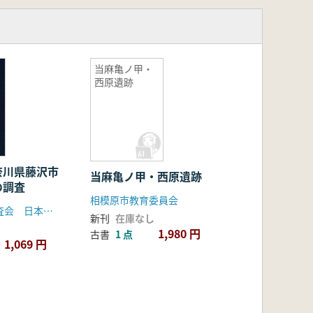
当麻亀ノ甲・
西原遺跡
奈川県藤沢市
当麻亀ノ甲・西原遺跡
の調査
相模原市教育委員会
池ノ辺遺跡調査会 日本考古学研究所
新刊
在庫なし
1,980 円
古書
1 点
1,069 円