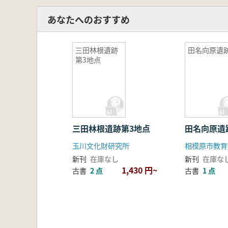
あなたへのおすすめ
三田林根遺跡
田名向原遺跡
第3地点
三田林根遺跡第3地点
田名向原遺
玉川文化財研究所
相模原市教育
新刊
在庫なし
新刊
在庫な
1,430 円~
古書
2 点
古書
1 点