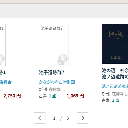
1
池子遺跡群7
池の辺 神
跡1
池子遺跡群7
池ノ辺遺跡
委員会
かながわ考古学財団
し
新刊
在庫なし
新刊
在庫なし
2,750 円
1,069 円
古書
1 点
古書
1 点
1
/
5