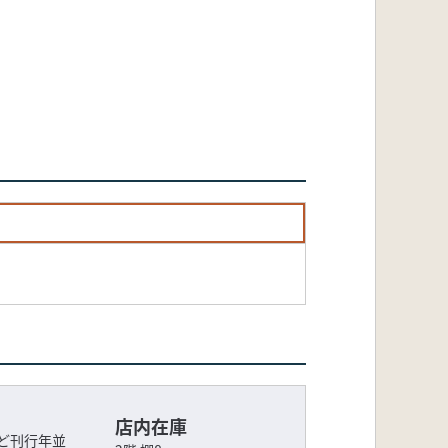
店内在庫
ど刊行年並