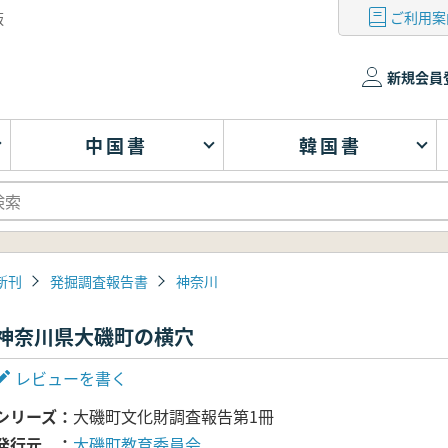
ご利用案
版
新規会員
中国書
韓国書
新刊
発掘調査報告書
神奈川
神奈川県大磯町の横穴
レビューを書く
シリーズ
大磯町文化財調査報告第1冊
発行元
大磯町教育委員会