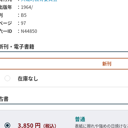
出版年
1964/
判
B5
ページ
97
六一ID
N44850
新刊・電子書籍
新刊
在庫なし
古書
普通
3,850 円
（税込）
表紙に擦れや強めの日焼けな