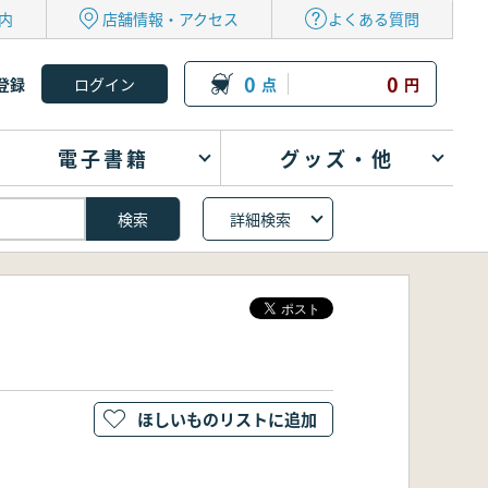
内
店舗情報・アクセス
よくある質問
0
0
登録
点
円
電子書籍
グッズ・他
詳細検索
ほしいものリストに追加