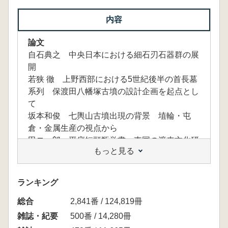
内容
論文
自石典之 中央日本における細石刃石器群の展
開
若狭 徹 上野西部における5世紀後半の首長墓
系列 保渡田八幡塚古墳の設計企画を起点とし
て
坂本和俊 七輿山古墳出現の背景 埴輪・屯
倉・金属生産の視点から
田ロー郎 平底短頸瓶覚書 東国の渡来文化研
もっと見る
究I
研究ノート
山口逸弘 波状口縁「新巻類型」の文様構成に
ランキング
ついて 増殿遺跡31号住居跡出土深鉢の紹介
総合
鈴木徳雄 称名寺式における充填列点紋の成
2,841番 / 124,819冊
立 文様統合方式の複合と変容過程
雑誌・紀要
500番 / 14,280冊
資料紹介