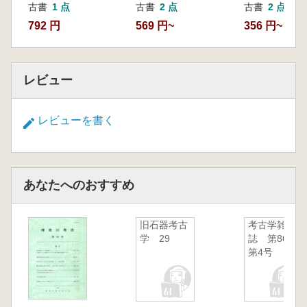
古書
1 点
古書
2 点
古書
2 点
792 円
569 円~
356 円~
レビュー
レビューを書く
あなたへのおすすめ
旧石器考古
考古学雑
学 29
誌 第86巻
第4号