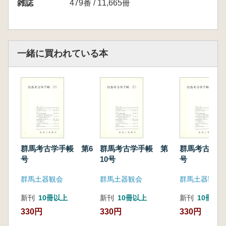
雑誌
479番 / 11,665冊
山口逸弘 長谷川福次 北橘村箱田遺跡群出土
の縄文中期前半期の土器
田村公夫 吾妻町堀井戸遺跡出土の縄文中期深
鉢について
一緒に買われている本
田辺芳昭 高崎市浜尻町出土の土製耳食価
大塚昌彦 弥生時代のおとしもの 下仁田町馬
山出土の麿製石剣と環状石斧
小安和順 甘楽町三ツ俣遺跡出土の銅戈
尾見智志 長野県上田市上田原遺跡の鉄矛につ
いて
深澤敦仁 山口逸弘 市町村発掘調査報告書情
報
群馬考古学手帳 第6
群馬考古学手帳 第
群馬考古学手
号
10号
号
群馬土器観会
群馬土器観会
群馬土器観会
新刊
10冊以上
新刊
10冊以上
新刊
10冊以
330円
330円
330円