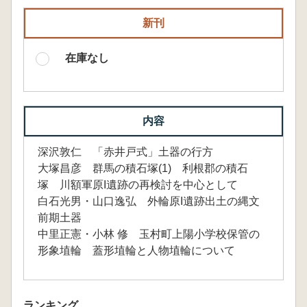
新刊
在庫なし
内容
深沢敦仁 「赤井戸式」土器の行方
大塚昌彦 群馬の積石塚(1) 利根郡の積石
塚 川額軍原I遺跡の再検討を中心として
白石光男・山口逸弘 外輪原I遺跡出土の縄文
前期土器
中里正憲・小林 修 玉村町上陽小学校保管の
形象埴輪 蓋形埴輪と人物埴輪について
ランキング