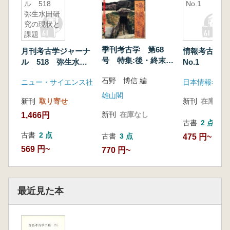
ル 518
No.1
弥生水田研
究の現状と
課題
季刊考古学 第68
月刊考古学ジャーナ
情報考古学 Vo
号 特集:後・終末期
ル 518 弥生水田
No.1
古墳の被葬者像
研究の現状と課題
石野 博信 編
ニュー・サイエンス社
日本情報考古
雄山閣
新刊
取り寄せ
新刊
在庫なし
新刊
在庫なし
1,466円
古書
2 点
古書
2 点
古書
3 点
475 円~
569 円~
770 円~
最近見た本