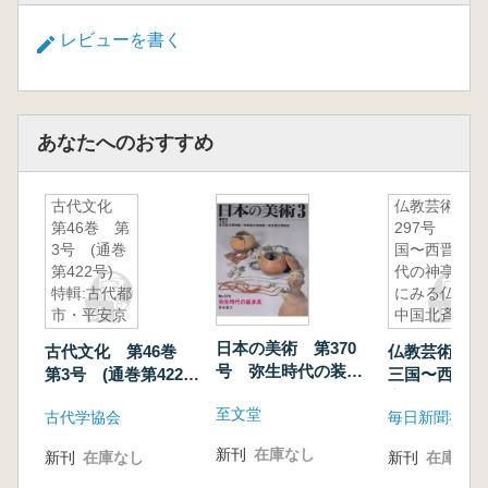
レビューを書く
あなたへのおすすめ
古代文化
仏教芸術
第46巻 第
297号 三
3号 (通巻
国〜西晋時
第422号)
代の神亭壷
特輯:古代都
にみる仏像/
市・平安京
中国北斉時
(2)
代の俑に見
日本の美術 第370
古代文化 第46巻
仏教芸術 2
る二大様式
号 弥生時代の装身
第3号 (通巻第422
三国〜西晋時
具
号) 特輯:古代都
亭壷にみる仏
至文堂
古代学協会
毎日新聞社
市・平安京(2)
北斉時代の俑
二大様式
新刊
在庫なし
新刊
在庫なし
新刊
在庫なし