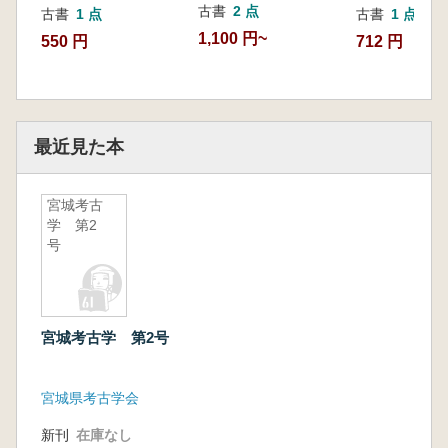
古書
2 点
古書
1 点
古書
1 点
1,100 円~
550 円
712 円
最近見た本
宮城考古
学 第2
号
宮城考古学 第2号
宮城県考古学会
新刊
在庫なし