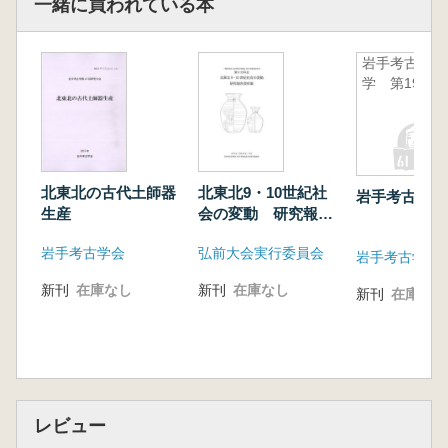
一緒に買われている本
岩手考古
学 第19号
北東北の古代土師器
北東北9・10世紀社
岩手考古学 
生産
会の変動 研究報告
資料集
岩手考古学会
弘前大会実行委員会
岩手考古学会
新刊
在庫なし
新刊
在庫なし
新刊
在庫なし
レビュー