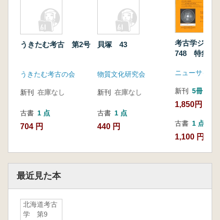
考古学ジャ
うきたむ考古 第2号
貝塚 43
748 特集 
物の考古学
ニューサイエ
うきたむ考古の会
物質文化研究会
新刊
5冊
新刊
在庫なし
新刊
在庫なし
1,850円
古書
1 点
古書
1 点
古書
1 点
704 円
440 円
1,100 円
最近見た本
北海道考古
学 第9