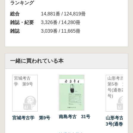
ランキング
総合
14,881番 / 124,819冊
雑誌・紀要
3,326番 / 14,280冊
雑誌
3,039番 / 11,665冊
一緒に買われている本
宮城考古
山形考古
学 第9号
第5巻 第3
号(通巻25
号)
南島考古 31号
宮城考古学 第9号
山形考古 第
3号(通巻25号