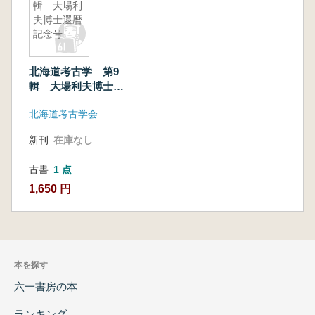
輯 大場利
夫博士還暦
記念号
北海道考古学 第9
輯 大場利夫博士還
暦記念号
北海道考古学会
新刊
在庫なし
古書
1 点
1,650 円
本を探す
六一書房の本
ランキング