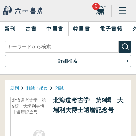
0
新刊
古書
中国書
韓国書
電子書籍
詳細検索
新刊
雑誌・紀要
雑誌
北海道考古学 第9輯 大
北海道考古学 第
9輯 大場利夫博
場利夫博士還暦記念号
士還暦記念号